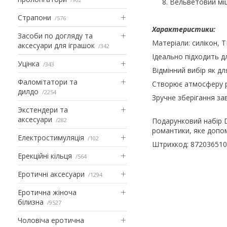
Вельветовий міш
Страпони
576
Характеристики:
Засоби по догляду та
Матеріали: силікон, T
аксесуари для іграшок
342
Ідеально підходить д
Уцінка
343
Відмінний вибір як дл
Фаломітатори та
Створює атмосферу ро
дилдо
2254
Зручне зберігання за
Экстендери та
аксесуари
282
Подарунковий набір D
романтики, яке допом
Електростимуляція
102
Штрихкод: 87203651
Ерекційні кільця
564
Еротичні аксесуари
1294
Еротична жіноча
білизна
9527
Чоловіча еротична