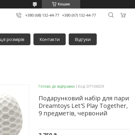
Кошик
+380 (68) 132-44-77
+380 (67) 132-44-77
ця розмірів
Контакти
Відгуки
Готово до відправки
Код:
DT104329
Подарунковий набір для пари
Dreamtoys Let'S Play Together,
9 предметів, червоний
3 750 ₴