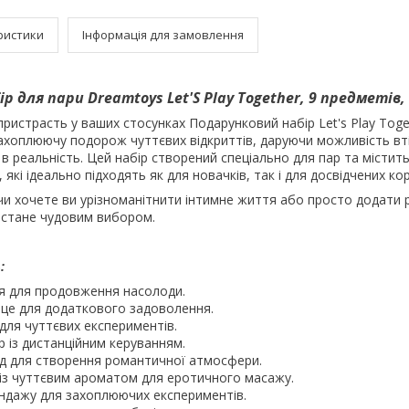
ристики
Інформація для замовлення
р для пари Dreamtoys Let'S Play Together, 9 предметів
пристрасть у ваших стосунках Подарунковий набір Let's Play Toge
захоплюючу подорож чуттєвих відкриттів, даруючи можливість вт
 в реальність. Цей набір створений спеціально для пар та містит
, які ідеально підходять як для новачків, так і для досвідчених ко
чи хочете ви урізноманітнити інтимне життя або просто додати
р стане чудовим вибором.
:
ьця для продовження насолоди.
це для додаткового задоволення.
для чуттєвих експериментів.
р із дистанційним керуванням.
д для створення романтичної атмосфери.
із чуттєвим ароматом для еротичного масажу.
ондажу для захоплюючих експериментів.