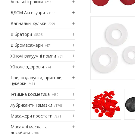
Анальні іграшки
2115
БДСМ Аксесуари
3183
Вагінальні кульки
299
Вібратори
3395
Вібромасажери
474
Жіночі вакуумні помпи
51
Жіноче здоров'я
74
Ігри, подарунки, приколи,
цукерки
411
Інтимна косметика
430
Лубриканти і змазки
1768
Масажери простати
271
Масажні масла та
лосьйони
606