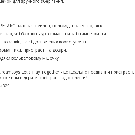
ечок для зручного зберігання.
PE, АБС-пластик, нейлон, поліамід, поліестер, віск.
ля пар, які бажають урізноманітнити інтимне життя.
я новачків, так і досвідчених користувачів.
мантики, пристрасті та довіри.
вдяки вельветовому мішечку.
reamtoys Let's Play Together - це ідеальне поєднання пристрасті,
оже вам відкрити нові грані задоволення!
04329