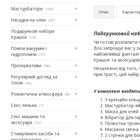
Мастурбатори
1439
Опис
Характе
Насадки на член
387
Подарункові набори
Подарунковий набі
іграшок
140
Чи готові розпалити 
Box запрошує вас у 
Помпи вакуумні і
найсміливіші фантазії
гидропомпи
191
іграшок та аксесуарів
Презервативи
586
Незалежно від того, 
пристрасті, цей набі
Регулярний догляд за
тілом
202
У комплект входять
Романтична атмосфера
88
3 ерекційні кіл
Секс ляльки
Мастурбатор-яй
77
Маска для очей 
Секс машини та
Вібратор для па
аксесуари
151
Пелюстки троян
Масажна свічка 
Стимулюючі засоби та
2 стрічки для б
пролонгатори
902