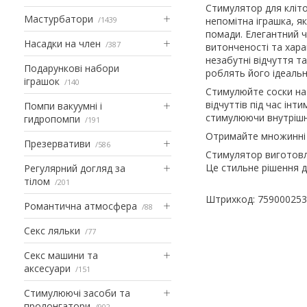
Стимулятор для кліто
Мастурбатори
1439
непомітна іграшка, я
помади. Елегантний 
Насадки на член
387
витонченості та хара
незабутні відчуття т
Подарункові набори
роблять його ідеальн
іграшок
140
Стимулюйте соски на 
відчуттів під час ін
Помпи вакуумні і
стимулюючи внутрішн
гидропомпи
191
Отримайте множинні о
Презервативи
586
Стимулятор виготовле
Це стильне рішення д
Регулярний догляд за
тілом
201
Штрихкод: 75900025
Романтична атмосфера
88
Секс ляльки
77
Секс машини та
аксесуари
151
Стимулюючі засоби та
пролонгатори
902