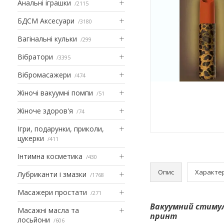
Анальні іграшки
2115
БДСМ Аксесуари
3180
Вагінальні кульки
299
Вібратори
3395
Вібромасажери
474
Жіночі вакуумні помпи
51
Жіноче здоров'я
74
Ігри, подарунки, приколи,
цукерки
411
Інтимна косметика
430
Опис
Характе
Лубриканти і змазки
1768
Масажери простати
271
Вакуумний стимул
Масажні масла та
принт
лосьйони
606