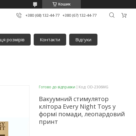
Кошик
+380 (68) 132-44-77
+380 (67) 132-44-77
ця розмірів
Контакти
Відгуки
Готово до відправки
Код:
OD-2306MG
Вакуумний стимулятор
клітора Every Night Toys у
формі помади, леопардовий
принт