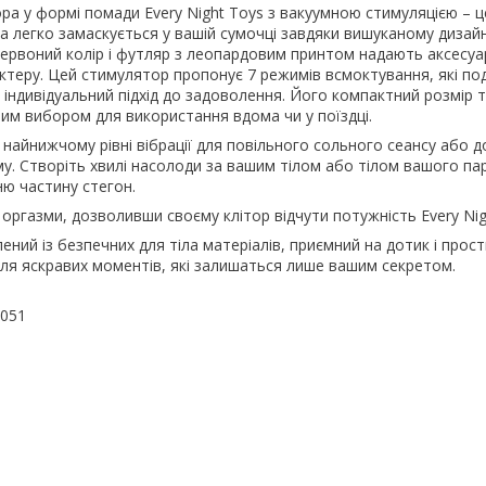
ра у формі помади Every Night Toys з вакуумною стимуляцією – ц
ка легко замаскується у вашій сумочці завдяки вишуканому дизайн
червоний колір і футляр з леопардовим принтом надають аксесуа
ктеру. Цей стимулятор пропонує 7 режимів всмоктування, які п
а індивідуальний підхід до задоволення. Його компактний розмір 
им вибором для використання вдома чи у поїздці.
найнижчому рівні вібрації для повільного сольного сеансу або 
тиму. Створіть хвилі насолоди за вашим тілом або тілом вашого па
ю частину стегон.
ргазми, дозволивши своєму клітор відчути потужність Every Nig
ний із безпечних для тіла матеріалів, приємний на дотик і прости
ля яскравих моментів, які залишаться лише вашим секретом.
3051