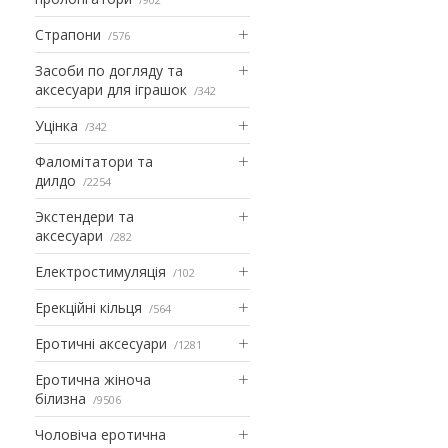
Страпони
576
Засоби по догляду та
аксесуари для іграшок
342
Уцінка
342
Фаломітатори та
дилдо
2254
Экстендери та
аксесуари
282
Електростимуляція
102
Ерекційні кільця
564
Еротичні аксесуари
1281
Еротична жіноча
білизна
9506
Чоловіча еротична