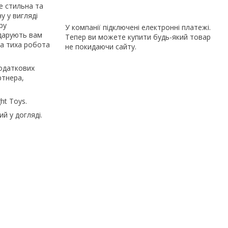
е стильна та
у у вигляді
ру
У компанії підключені електронні платежі.
одарують вам
Тепер ви можете купити будь-який товар
та тиха робота
не покидаючи сайту.
додаткових
ртнера,
ht Toys.
й у догляді.