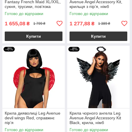
Fantasy French Maid XL/XXL,
Avenue Angel Accessory Kit,
сукня, трусики, пов’язка
крильця з пір’я, німб
Готово до відправки
Готово до відправки
1 655,08
1 277,88
₴
₴
1 799 ₴
1 389 ₴
Купити
Купити
–8%
–8%
Крила дияволиці Leg Avenue
Крила чорного ангела Leg
devil wings Red, справжнє
Avenue Angel Accessory Kit
пір’я
Black, крила, німб
Готово до відправки
Готово до відправки