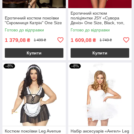
Еротичний костюм
Еротичний костюм покоївки
поліціянтки JSY «Сувора
"Скромниця Катрін" One Size
Деніз» One Size, Black, топ,
спідниця, рукавички, кашкет
Готово до відправки
Готово до відправки
1 379,08
1 609,08
₴
₴
1 499 ₴
1 749 ₴
Купити
Купити
–8%
–8%
Костюм покоївки Leg Avenue
Набір аксесуарів «Ангел» Leg