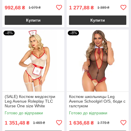
992,68
1 277,88
₴
₴
1 079 ₴
1 389 ₴
Купити
Купити
–8%
–8%
(SALE) Костюм медсестри
Костюм школьницы Leg
Leg Avenue Roleplay TLC
Avenue Schoolgirl O/S, боди с
Nurse One size White
галстуком
Готово до відправки
Готово до відправки
1 351,48
1 636,68
₴
₴
1 469 ₴
1 779 ₴