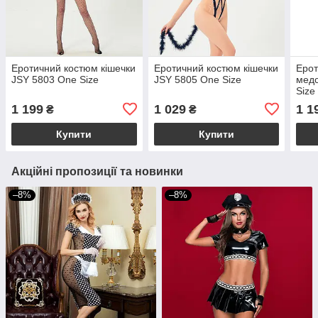
Еротичний костюм кішечки
Еротичний костюм кішечки
Ерот
JSY 5803 One Size
JSY 5805 One Size
медс
Size
1 199
1 029
1 1
₴
₴
Купити
Купити
Акційні пропозиції та новинки
–8%
–8%