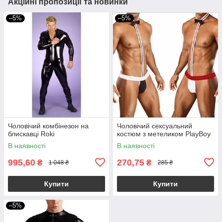
Акційні пропозиції та новинки
–5%
–5%
Чоловічий комбінезон на
Чоловічий сексуальний
блискавці Roki
костюм з метеликом PlayBoy
В наявності
В наявності
995,60
270,75
₴
₴
1 048 ₴
285 ₴
Купити
Купити
–5%