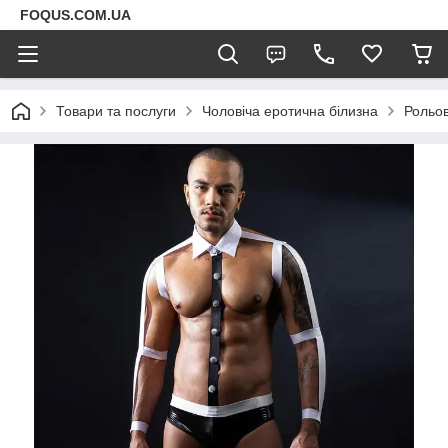
FOQUS.COM.UA
Товари та послуги
Чоловіча еротична білизна
Рольов