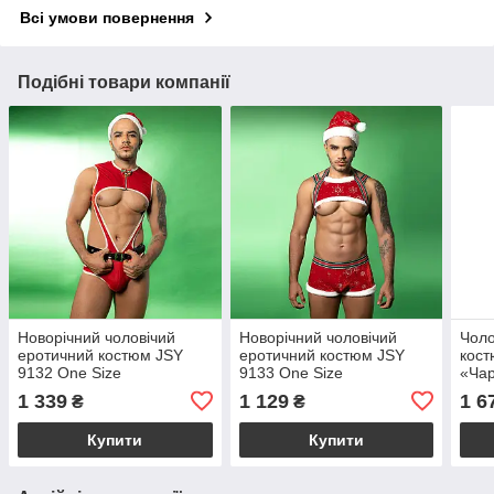
Всі умови повернення
Подібні товари компанії
Новорічний чоловічий
Новорічний чоловічий
Чоло
еротичний костюм JSY
еротичний костюм JSY
кост
9132 One Size
9133 One Size
«Чар
Size
1 339
1 129
1 6
₴
₴
Купити
Купити