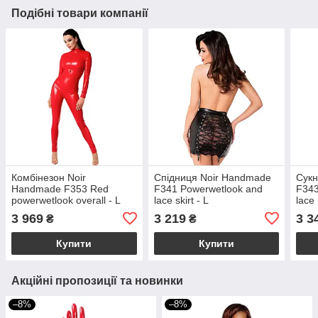
Подібні товари компанії
Комбінезон Noir
Спідниця Noir Handmade
Сукн
Handmade F353 Red
F341 Powerwetlook and
F343
powerwetlook overall - L
lace skirt - L
lace 
3 969
3 219
3 3
₴
₴
Купити
Купити
Акційні пропозиції та новинки
–8%
–8%