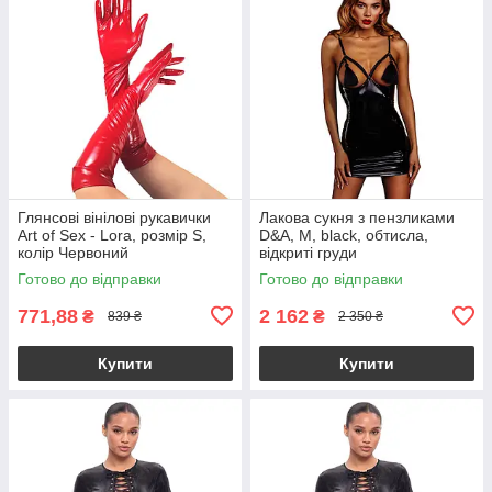
Глянсові вінілові рукавички
Лакова сукня з пензликами
Art of Sex - Lora, розмір S,
D&A, M, black, обтисла,
колір Червоний
відкриті груди
Готово до відправки
Готово до відправки
771,88
2 162
₴
₴
839 ₴
2 350 ₴
Купити
Купити