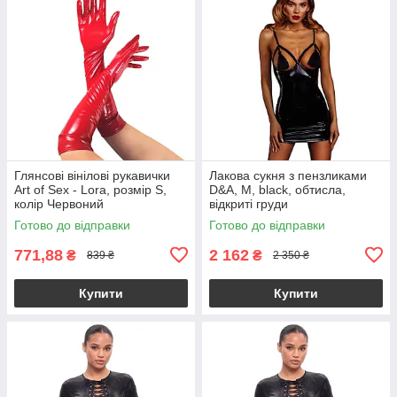
Глянсові вінілові рукавички
Лакова сукня з пензликами
Art of Sex - Lora, розмір S,
D&A, M, black, обтисла,
колір Червоний
відкриті груди
Готово до відправки
Готово до відправки
771,88
2 162
₴
₴
839 ₴
2 350 ₴
Купити
Купити