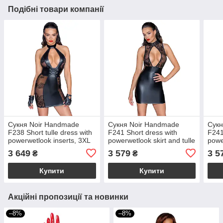
Подібні товари компанії
Сукня Noir Handmade
Сукня Noir Handmade
Сукн
F238 Short tulle dress with
F241 Short dress with
F241
powerwetlook inserts, 3XL
powerwetlook skirt and tulle
powe
top, XL
top,
3 649
3 579
3 5
₴
₴
Купити
Купити
Акційні пропозиції та новинки
–8%
–8%