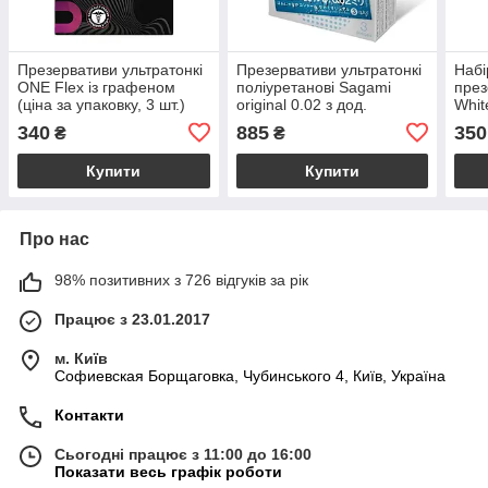
Презервативи ультратонкі
Презервативи ультратонкі
Набі
ONE Flex із графеном
поліуретанові Sagami
през
(ціна за упаковку, 3 шт.)
original 0.02 з дод.
Whit
мастилом (ціна за
(цін
340
885
350
₴
₴
упаковку, 3 шт)
Купити
Купити
Про нас
98% позитивних з 726 відгуків за рік
Працює з 23.01.2017
м. Київ
Софиевская Борщаговка, Чубинського 4, Київ, Україна
Контакти
Сьогодні працює з 11:00 до 16:00
Показати весь графік роботи