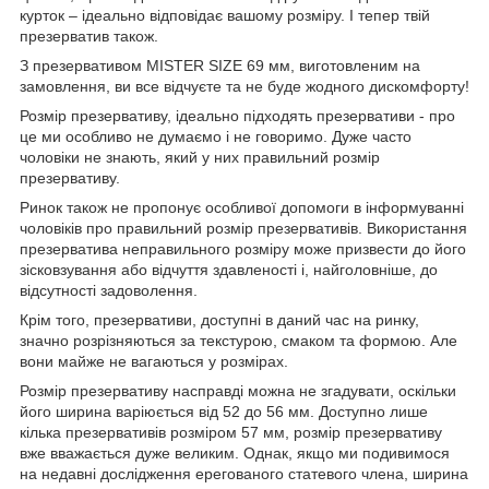
курток – ідеально відповідає вашому розміру. І тепер твій
презерватив також.
З презервативом MISTER SIZE 69 мм, виготовленим на
замовлення, ви все відчуєте та не буде жодного дискомфорту!
Розмір презервативу, ідеально підходять презервативи - про
це ми особливо не думаємо і не говоримо. Дуже часто
чоловіки не знають, який у них правильний розмір
презервативу.
Ринок також не пропонує особливої допомоги в інформуванні
чоловіків про правильний розмір презервативів. Використання
презерватива неправильного розміру може призвести до його
зісковзування або відчуття здавленості і, найголовніше, до
відсутності задоволення.
Крім того, презервативи, доступні в даний час на ринку,
значно розрізняються за текстурою, смаком та формою. Але
вони майже не вагаються у розмірах.
Розмір презервативу насправді можна не згадувати, оскільки
його ширина варіюється від 52 до 56 мм. Доступно лише
кілька презервативів розміром 57 мм, розмір презервативу
вже вважається дуже великим. Однак, якщо ми подивимося
на недавні дослідження ерегованого статевого члена, ширина