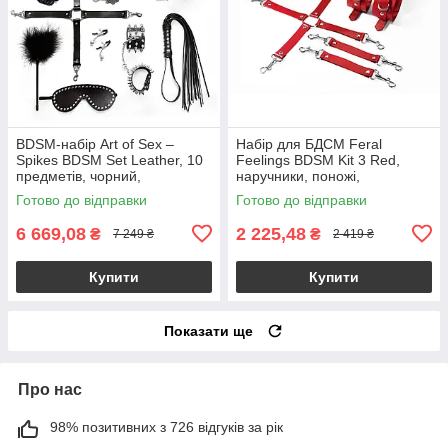
BDSM-набір Art of Sex –
Набір для БДСМ Feral
Spikes BDSM Set Leather, 10
Feelings BDSM Kit 3 Red,
предметів, чорний,
наручники, поножі,
натуральна шкіра
хрестовина
Готово до відправки
Готово до відправки
6 669,08
2 225,48
₴
₴
7 249 ₴
2 419 ₴
Купити
Купити
Показати ще
Про нас
98% позитивних з 726 відгуків за рік