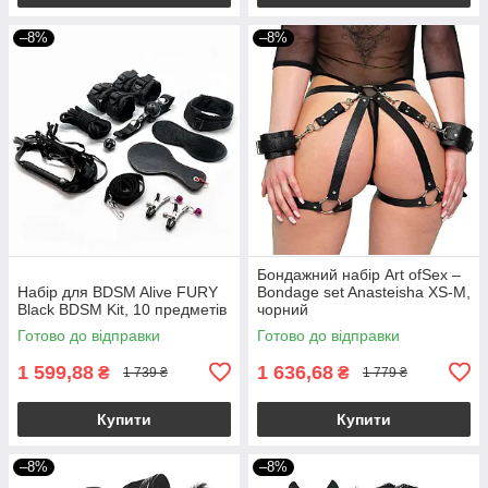
–8%
–8%
Бондажний набір Art ofSex –
Набір для BDSM Alive FURY
Bondage set Anasteisha XS-M,
Black BDSM Kit, 10 предметів
чорний
Готово до відправки
Готово до відправки
1 599,88
1 636,68
₴
₴
1 739 ₴
1 779 ₴
Купити
Купити
–8%
–8%