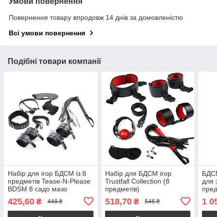
Умови повернення
Повернення товару впродовж 14 днів за домовленістю
Всі умови повернення
Подібні товари компанії
Набір для ігор БДСМ із 8
Набір для БДСМ ігор
БДСМ
предметів Tease-N-Please
Trustfall Collection (8
для 
BDSM 8 садо мазо
предметів)
пред
комплект
425,60
518,70
1 0
₴
₴
448 ₴
546 ₴