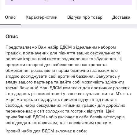
Опис
Характеристики
Відгуки про товар
Доставка
Опис
Представляємо Вам набір БДСМ з ідеальним набором
іграшок, призначених для підняття ваших сексуальних та
ролевих ігор на нові висоти задоволення та збудження. Ці
предмети створені для забезпечення контролю та
обмеження, дозволяючи парам безпечно і за взаємною
згодою досліджувати свої еротичні бажання. Зануртесь у
владу вашого партнера та дайте собі можливість здійснити
таємні бажання! Наш БДСМ комплект для еротичних ролевих
ігор додасть різноманітності у ваше сексуальне життя. М'які та
міцні матеріали подарують приємні відчуття від нестачі
свободи, набір сексуальних інтимних іграшок для дорослих
перенесе вас у світ солодких та гострих відчуттів. Цей
привабливий БДСМ набір включає в себе безліч аксесуарів,
які підходять як новачкам, так і досвідченим гравцям.
Ігровий набір для БДСМ включає в себе: