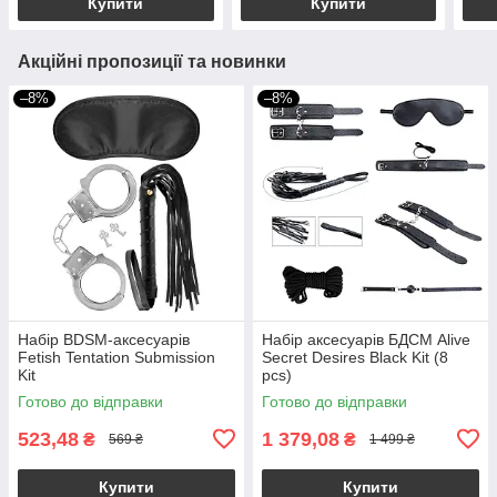
Купити
Купити
Акційні пропозиції та новинки
–8%
–8%
Набір BDSM-аксесуарів
Набір аксесуарів БДСМ Alive
Fetish Tentation Submission
Secret Desires Black Kit (8
Kit
pcs)
Готово до відправки
Готово до відправки
523,48
1 379,08
₴
₴
569 ₴
1 499 ₴
Купити
Купити