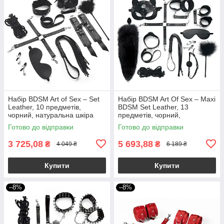
Набір BDSM Art of Sex – Set
Набір BDSM Art Of Sex – Maxi
Leather, 10 предметів,
BDSM Set Leather, 13
чорний, натуральна шкіра
предметів, чорний,
натуральна шкіра
Готово до відправки
Готово до відправки
3 725,08
5 693,88
₴
₴
4 049 ₴
6 189 ₴
Купити
Купити
–8%
–8%