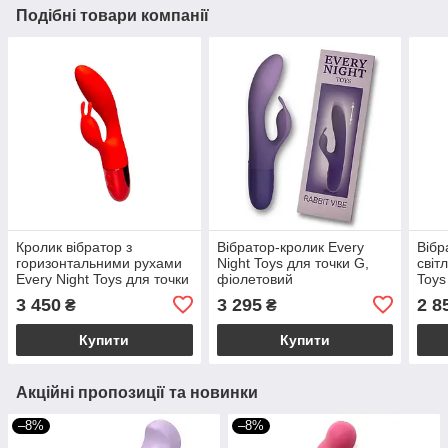
Подібні товари компанії
Кролик вібратор з
Вібратор-кролик Every
Вібр
горизонтальними рухами
Night Toys для точки G,
світ
Every Night Toys для точки
фіолетовий
Toys
G, червоний
град
3 450
3 295
2 8
₴
₴
Купити
Купити
Акційні пропозиції та новинки
–8%
–8%