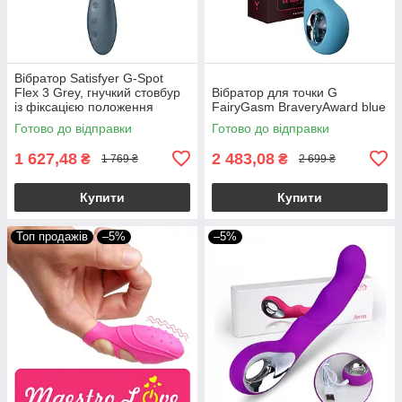
Вібратор Satisfyer G-Spot
Flex 3 Grey, гнучкий стовбур
Вібратор для точки G
із фіксацією положення
FairyGasm BraveryAward blue
Готово до відправки
Готово до відправки
1 627,48
2 483,08
₴
₴
1 769 ₴
2 699 ₴
Купити
Купити
Топ продажів
–5%
–5%