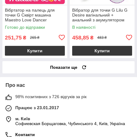
Вібртатор на палець для
Вібратор для точки G Lilu G
точки G Сквірт машина
Desire вагінальний +
Maestro Love Dancer
анальний з акумулятором
Готово до відправки
В наявності
251,75
458,85
₴
₴
265 ₴
483 ₴
Купити
Купити
Показати ще
Про нас
98% позитивних з 726 відгуків за рік
Працює з 23.01.2017
м. Київ
Софиевская Борщаговка, Чубинського 4, Київ, Україна
Контакти