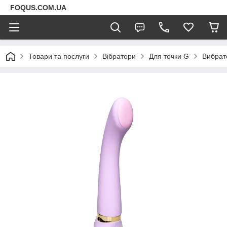
FOQUS.COM.UA
Товари та послуги
Вібратори
Для точки G
Вибрато