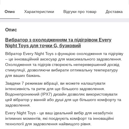
Опис
Характеристики
Відгуки про товар
Доставка
Опис
Вибратор з охолодженням та підігрівом Every
Night Toys для точки G, бузковий
Вібратор Every Night Toys з функцією охолодження та підігріву
– це інноваційний аксесуар для максимального задоволення.
Охолодження та підігрів створюють неперевершений досвід
стимуляції, дозволяючи вибирати оптимальну температуру
для ваших бажань.
Завдяки 7 режимам вібрації, ви можете налаштувати
інтенсивність та ритм для ще більшого задоволення.
Водонепроникний (IPX7) дизайн дозволяє використовувати
цей вібратор у ванній або душі для ще більшого комфорту та
задоволення.
Every Night Toys - це ваш ідеальний вибір для незабутніх
інтимних моментів, які поєднують комфорт та інноваційні
технології для задоволення найвищого рівня.