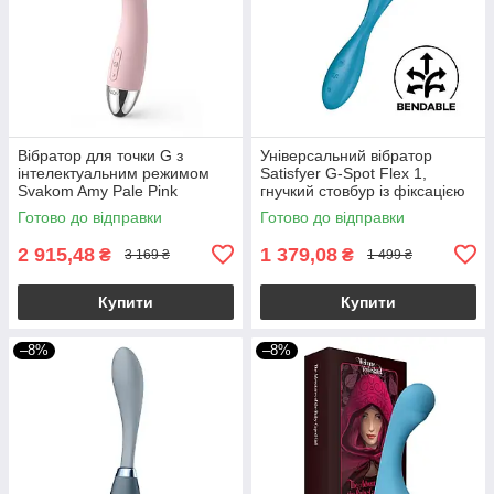
Вібратор для точки G з
Універсальний вібратор
інтелектуальним режимом
Satisfyer G-Spot Flex 1,
Svakom Amy Pale Pink
гнучкий стовбур із фіксацією
положення
Готово до відправки
Готово до відправки
2 915,48
1 379,08
₴
₴
3 169 ₴
1 499 ₴
Купити
Купити
–8%
–8%