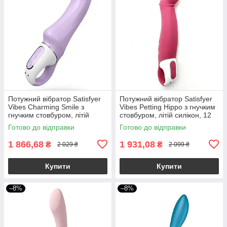
Потужний вібратор Satisfyer
Потужний вібратор Satisfyer
Vibes Charming Smile з
Vibes Petting Hippo з гнучким
гнучким стовбуром, літій
стовбуром, літій силікон, 12
силікон, 12 режимів
режимів
Готово до відправки
Готово до відправки
1 866,68
1 931,08
₴
₴
2 029 ₴
2 099 ₴
Купити
Купити
–8%
–8%