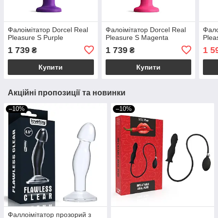
Фалоімітатор Dorcel Real
Фалоімітатор Dorcel Real
Фало
Pleasure S Purple
Pleasure S Magenta
Plea
1 739
1 739
1 5
₴
₴
Купити
Купити
Акційні пропозиції та новинки
–10%
–10%
Фаллоімітатор прозорий з