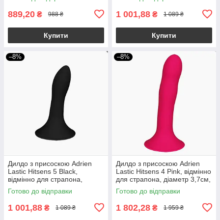
889,20
1 001,88
₴
₴
988 ₴
1 089 ₴
Купити
Купити
–8%
–8%
Дилдо з присоскою Adrien
Дилдо з присоскою Adrien
Lastic Hitsens 5 Black,
Lastic Hitsens 4 Pink, відмінно
відмінно для страпона,
для страпона, діаметр 3,7см,
діаметр 2,4 см, довжина
довжина 17,8см
Готово до відправки
Готово до відправки
13см
1 001,88
1 802,28
₴
₴
1 089 ₴
1 959 ₴