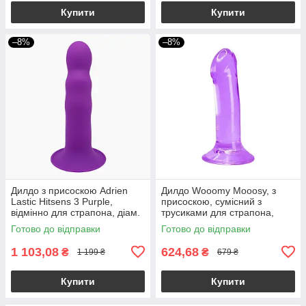
Купити
Купити
–8%
–8%
Дилдо з присоскою Adrien
Дилдо Wooomy Mooosy, з
Lastic Hitsens 3 Purple,
присоскою, сумісний з
відмінно для страпона, діам.
трусиками для страпона,
4,1см, довжина 18,2см
довжина 18 см, діаметр 4,5
Готово до відправки
Готово до відправки
см
1 103,08
624,68
₴
₴
1 199 ₴
679 ₴
Купити
Купити