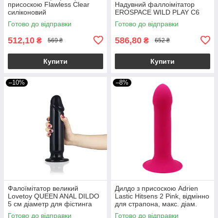
присоскою Flawless Clear
Надувний фаллоімітатор
силіконовий
EROSPACE WILD PLAY C6
Готово до відправки
Готово до відправки
512,10
586,80
₴
₴
569 ₴
652 ₴
Купити
Купити
–10%
–8%
Фалоїмітатор великий
Дилдо з присоскою Adrien
Lovetoy QUEEN ANAL DILDO
Lastic Hitsens 2 Pink, відмінно
5 см діаметр для фістинга
для страпона, макс. діам.
4см, довж. 16,7см
Готово до відправки
Готово до відправки