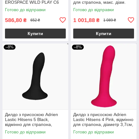
EROSPACE WILD PLAY C6
для страпона, макс. діам.
4см, довж. 16,7см
Готово до відправки
Готово до відправки
586,80
1 001,88
₴
₴
652 ₴
1 089 ₴
Купити
Купити
–8%
–8%
Дилдо з присоскою Adrien
Дилдо з присоскою Adrien
Lastic Hitsens 5 Black,
Lastic Hitsens 4 Pink, відмінно
відмінно для страпона,
для страпона, діаметр 3,7см,
діаметр 2,4 см, довжина
довжина 17,8см
Готово до відправки
Готово до відправки
13см