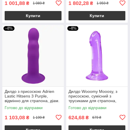
1 001,88
1 802,28
₴
₴
1 089 ₴
1 959 ₴
Купити
Купити
–8%
–8%
Дилдо з присоскою Adrien
Дилдо Wooomy Mooosy, з
Lastic Hitsens 3 Purple,
присоскою, сумісний з
відмінно для страпона, діам.
трусиками для страпона,
4,1см, довжина 18,2см
довжина 18 см, діаметр 4,5
Готово до відправки
Готово до відправки
см
1 103,08
624,68
₴
₴
1 199 ₴
679 ₴
Купити
Купити