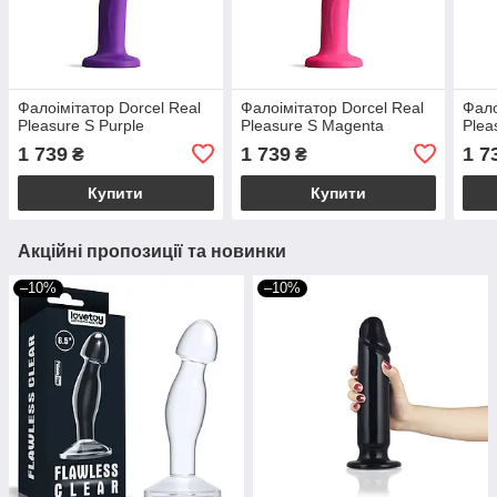
Фалоімітатор Dorcel Real
Фалоімітатор Dorcel Real
Фало
Pleasure S Purple
Pleasure S Magenta
Plea
1 739
1 739
1 7
₴
₴
Купити
Купити
Акційні пропозиції та новинки
–10%
–10%