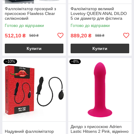
Фаллоімітатор прозорий з
Фалоїмітатор великий
присоскою Flawless Clear
Lovetoy QUEEN ANAL DILDO
силіконовий
5 см діаметр для фістинга
Готово до відправки
Готово до відправки
512,10
889,20
₴
₴
569 ₴
988 ₴
Купити
Купити
–10%
–8%
Дилдо з присоскою Adrien
Надувний фаллоімітатор
Lastic Hitsens 2 Pink, відмінно