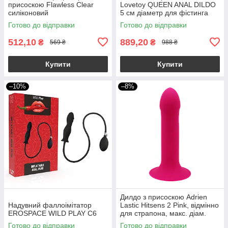
присоскою Flawless Clear
Lovetoy QUEEN ANAL DILDO
силіконовий
5 см діаметр для фістинга
Готово до відправки
Готово до відправки
512,10
889,20
₴
₴
569 ₴
988 ₴
Купити
Купити
–10%
–8%
Дилдо з присоскою Adrien
Надувний фаллоімітатор
Lastic Hitsens 2 Pink, відмінно
EROSPACE WILD PLAY C6
для страпона, макс. діам.
4см, довж. 16,7см
Готово до відправки
Готово до відправки