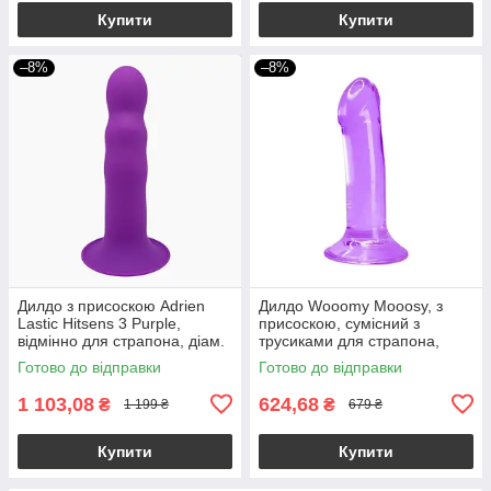
Купити
Купити
–8%
–8%
Дилдо з присоскою Adrien
Дилдо Wooomy Mooosy, з
Lastic Hitsens 3 Purple,
присоскою, сумісний з
відмінно для страпона, діам.
трусиками для страпона,
4,1см, довжина 18,2см
довжина 18 см, діаметр 4,5
Готово до відправки
Готово до відправки
см
1 103,08
624,68
₴
₴
1 199 ₴
679 ₴
Купити
Купити