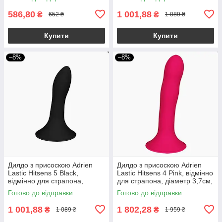
586,80
1 001,88
₴
₴
652 ₴
1 089 ₴
Купити
Купити
–8%
–8%
Дилдо з присоскою Adrien
Дилдо з присоскою Adrien
Lastic Hitsens 5 Black,
Lastic Hitsens 4 Pink, відмінно
відмінно для страпона,
для страпона, діаметр 3,7см,
діаметр 2,4 см, довжина
довжина 17,8см
Готово до відправки
Готово до відправки
13см
1 001,88
1 802,28
₴
₴
1 089 ₴
1 959 ₴