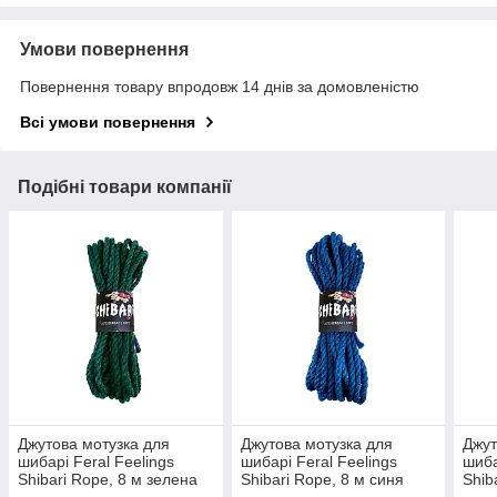
Умови повернення
Повернення товару впродовж 14 днів за домовленістю
Всі умови повернення
Подібні товари компанії
Джутова мотузка для
Джутова мотузка для
Джут
шибарі Feral Feelings
шибарі Feral Feelings
шиба
Shibari Rope, 8 м зелена
Shibari Rope, 8 м синя
Shib
кори