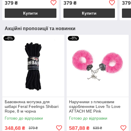
379
379
379
₴
₴
Купити
Купити
Акційні пропозиції та новинки
–8%
–8%
Бавовняна мотузка для
Наручники з плюшевим
шібарі Feral Feelings Shibari
оздобленням Love To Love
Rope, 8 м чорна
ATTACH ME Pink
Готово до відправки
Готово до відправки
348,68
587,88
₴
₴
379 ₴
639 ₴