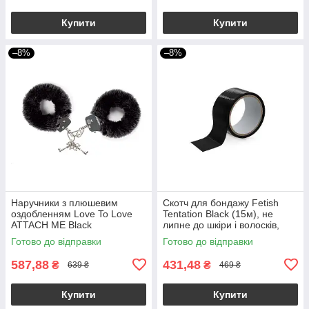
Купити
Купити
–8%
–8%
Наручники з плюшевим
Скотч для бондажу Fetish
оздобленням Love To Love
Tentation Black (15м), не
ATTACH ME Black
липне до шкіри і волосків,
тільки сам до себе
Готово до відправки
Готово до відправки
587,88
431,48
₴
₴
639 ₴
469 ₴
Купити
Купити