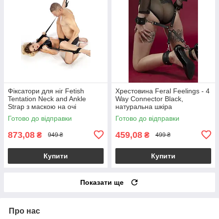
Фіксатори для ніг Fetish
Хрестовина Feral Feelings - 4
Tentation Neck and Ankle
Way Connector Black,
Strap з маскою на очі
натуральна шкіра
Готово до відправки
Готово до відправки
873,08
459,08
₴
₴
949 ₴
499 ₴
Купити
Купити
Показати ще
Про нас