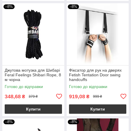
–8%
–8%
Джутова мотузка для Шибарі
Фіксатор для рук на дверях
Feral Feelings Shibari Rope, 8
Fetish Tentation Door swing
м чорна
handcuffs
Готово до відправки
Готово до відправки
348,68
919,08
₴
₴
379 ₴
999 ₴
Купити
Купити
–8%
–8%