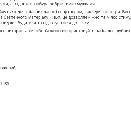
ями, а вздовж стовбура ребристими смужками.
йдуть як для спільних ласок із партнером, так і для соло гри. Виг
а безпечного матеріалу - ПВХ, це дозволяє ніжно та м'яко стиму
швидше збудитися та підготуватися до сексу.
го використання обов'язково використовуйте вагінальні лубрик
рожевий;
41485