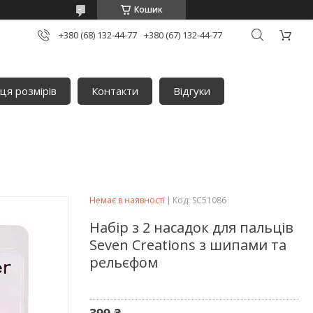
Кошик
+380 (68) 132-44-77
+380 (67) 132-44-77
ця розмірів
Контакти
Відгуки
Немає в наявності
Код:
SC51086
Набір з 2 насадок для пальців
Seven Creations з шипами та
рельєфом
399 ₴