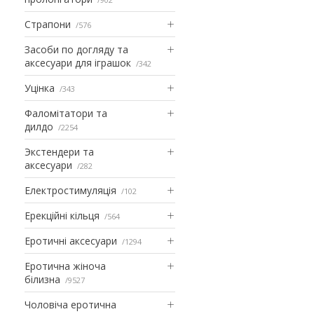
Страпони
576
Засоби по догляду та
аксесуари для іграшок
342
Уцінка
343
Фаломітатори та
дилдо
2254
Экстендери та
аксесуари
282
Електростимуляція
102
Ерекційні кільця
564
Еротичні аксесуари
1294
Еротична жіноча
білизна
9527
Чоловіча еротична