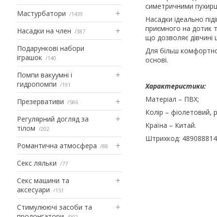
симетричними пухирц
Мастурбатори
1439
Насадки ідеально піді
приємного на дотик т
Насадки на член
387
що дозволяє дівчині 
Подарункові набори
Для більш комфортно
іграшок
140
основі.
Помпи вакуумні і
гидропомпи
191
Характеристики:
Матеріал – ПВХ;
Презервативи
586
Колір – фіолетовий, 
Регулярний догляд за
Країна – Китай.
тілом
202
Штрихкод: 48908881
Романтична атмосфера
88
Секс ляльки
77
Секс машини та
аксесуари
151
Стимулюючі засоби та
пролонгатори
902