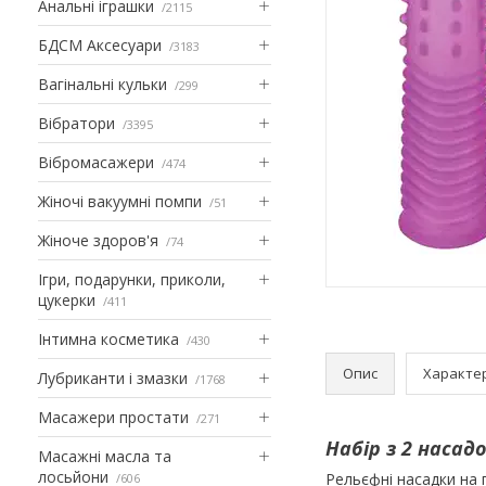
Анальні іграшки
2115
БДСМ Аксесуари
3183
Вагінальні кульки
299
Вібратори
3395
Вібромасажери
474
Жіночі вакуумні помпи
51
Жіноче здоров'я
74
Ігри, подарунки, приколи,
цукерки
411
Інтимна косметика
430
Опис
Характе
Лубриканти і змазки
1768
Масажери простати
271
Набір з 2 насад
Масажні масла та
лосьйони
Рельєфні насадки на 
606