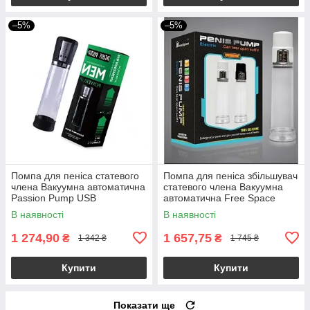
–5%
–5%
Помпа для пеніса статевого
Помпа для пеніса збільшувач
члена Вакуумна автоматична
статевого члена Вакуумна
Passion Pump USB
автоматична Free Space
В наявності
В наявності
1 274,90
1 657,75
₴
₴
1 342 ₴
1 745 ₴
Купити
Купити
Показати ще