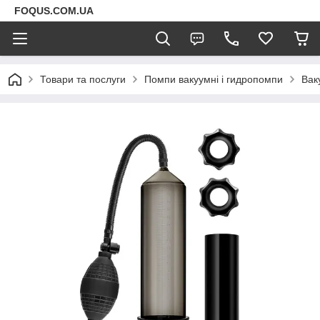
FOQUS.COM.UA
Товари та послуги
Помпи вакуумні і гидропомпи
Вак