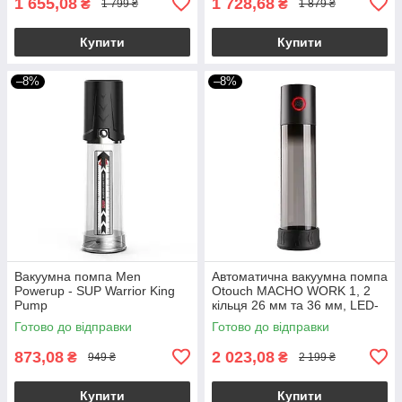
1 655,08
1 728,68
₴
₴
1 799 ₴
1 879 ₴
Купити
Купити
–8%
–8%
Вакуумна помпа Men
Автоматична вакуумна помпа
Powerup - SUP Warrior King
Otouch MACHO WORK 1, 2
Pump
кільця 26 мм та 36 мм, LED-
індикатор, до 20 см
Готово до відправки
Готово до відправки
873,08
2 023,08
₴
₴
949 ₴
2 199 ₴
Купити
Купити