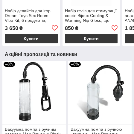
Набір девайсів для ігор
Набір гелів для стимуляції
Набі
Dream Toys Sex Room
сосків Bijoux Cooling &
анал
Vibe Kit, 6 предметів,
Warming Nip Gloss, що
ANA
чорний/рожевий
охолоджує та зігріває
спри
3 650
850
1 8
₴
₴
нами
Купити
Купити
Акційні пропозиції та новинки
–8%
–8%
Вакуумна помпа з ручним
Вакуумна помпа з ручною
насосом Men Powerup Black
«грушею» Men Powerup