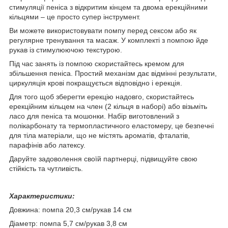
стимуляції пеніса з відкритим кінцем та двома ерекційними
кільцями – це просто супер інструмент.
Ви можете використовувати помпу перед сексом або як
регулярне тренування та масаж. У комплекті з помпою йде
рукав із стимулюючою текстурою.
Під час занять із помпою скористайтесь кремом для
збільшення пеніса. Простий механізм дає відмінні результати,
циркуляція крові покращується відповідно і ерекція.
Для того щоб зберегти ерекцію надовго, скористайтесь
ерекційним кільцем на член (2 кільця в наборі) або візьміть
ласо для пеніса та мошонки. Набір виготовлений з
полікарбонату та термопластичного еластомеру, це безпечні
для тіла матеріали, що не містять ароматів, фталатів,
парафінів або латексу.
Даруйте задоволення своїй партнерці, підвищуйте свою
стійкість та чутливість.
Характеристики:
Довжина: помпа 20,3 см/рукав 14 см
Діаметр: помпа 5,7 см/рукав 3,8 см