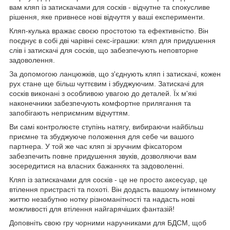
вам кляп із затискачами для сосків - відчутне та спокусливе
рішення, яке привнесе нові відчуття у ваші експерименти.
Кляп-кулька вражає своєю простотою та ефективністю. Він
поєднує в собі дві чарівні секс-іграшки: кляп для придушення
слів і затискачі для сосків, що забезпечують неповторне
задоволення.
За допомогою ланцюжків, що з'єднують кляп і затискачі, кожен
рух стане ще більш чуттєвим і збуджуючим. Затискачі для
сосків виконані з особливою увагою до деталей. Їх м'які
наконечники забезпечують комфортне прилягання та
запобігають неприємним відчуттям.
Ви самі контролюєте ступінь натягу, вибираючи найбільш
приємне та збуджуюче положення для себе чи вашого
партнера. У той же час кляп зі зручним фіксатором
забезпечить повне придушення звуків, дозволяючи вам
зосередитися на власних бажаннях та задоволенні.
Кляп із затискачами для сосків - це не просто аксесуар, це
втілення пристрасті та похоті. Він додасть вашому інтимному
життю незабутню нотку різноманітності та надасть нові
можливості для втілення найгарячіших фантазій!
Доповніть свою гру чорними наручниками для БДСМ, щоб