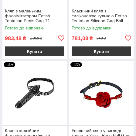
Кляп з маленьким
Класичний кляп з
фалоімітатором Fetish
силіконовою кулькою Fetish
Tentation Penis Gag T1
Tentation Silicone Gag Ball
Готово до відправки
Готово до відправки
983,48
781,08
₴
₴
1 069 ₴
849 ₴
Купити
Купити
–8%
–8%
Кляп з подвійним
Розкішний кляп у вигляді
фалоімітатором Fetish
троянди Zalo - Rose Ball Gag,