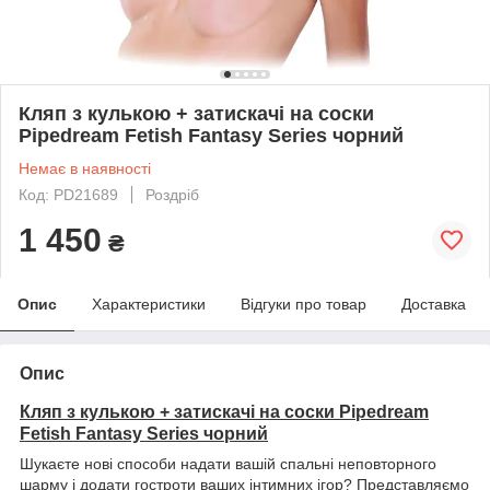
Кляп з кулькою + затискачі на соски
Pipedream Fetish Fantasy Series чорний
Немає в наявності
Код: PD21689
Роздріб
1 450
₴
Опис
Характеристики
Відгуки про товар
Доставка
Опис
Кляп з кулькою + затискачі на соски Pipedream
Fetish Fantasy Series чорний
Шукаєте нові способи надати вашій спальні неповторного
шарму і додати гостроти ваших інтимних ігор? Представляємо