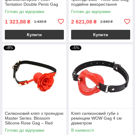
Tentation Double Penis Gag
подвійне використання
Готово до відправки
Готово до відправки
1 323,88
2 621,08
₴
₴
1 439 ₴
2 849 ₴
Купити
Купити
–8%
–5%
Силіконовий кляп з трояндою
Кляп силіконовий губи з
Master Series: Blossom
ремінцем WOW Gag 4 см
Silicone Rose Gag – Red
діаметром
Готово до відправки
В наявності