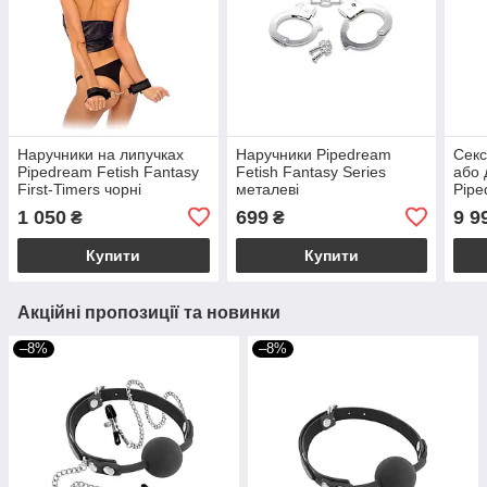
Наручники на липучках
Наручники Pipedream
Секс
Pipedream Fetish Fantasy
Fetish Fantasy Series
або 
First-Timers чорні
металеві
Pipe
Seri
1 050
699
9 9
₴
₴
Купити
Купити
Акційні пропозиції та новинки
–8%
–8%