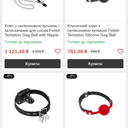
Кляп з силіконовою кулькою і
Класичний кляп з
затискачами для сосків Fetish
силіконовою кулькою Fetish
Tentation Gag Ball with Nipple
Tentation Silicone Gag Ball
Clamps
Готово до відправки
Готово до відправки
1 121,48
781,08
₴
₴
1 219 ₴
849 ₴
Купити
Купити
–8%
–8%