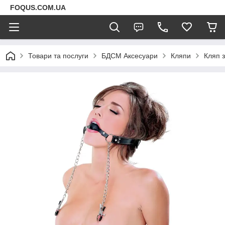
FOQUS.COM.UA
Товари та послуги
БДСМ Аксесуари
Кляпи
Кляп з