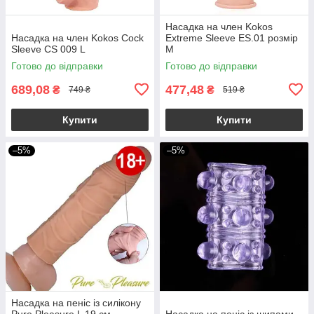
Насадка на член Kokos
Насадка на член Kokos Cock
Extreme Sleeve ES.01 розмір
Sleeve CS 009 L
M
Готово до відправки
Готово до відправки
689,08
477,48
₴
₴
749 ₴
519 ₴
Купити
Купити
–5%
–5%
Насадка на пеніс із силікону
Pure Pleasure L 19 см
Насадка на пеніс із шипами