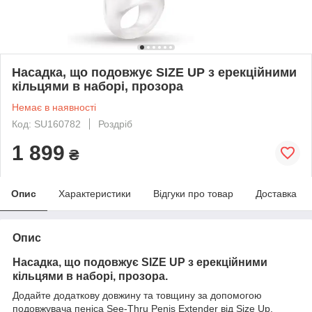
Насадка, що подовжує SIZE UP з ерекційними
кільцями в наборі, прозора
Немає в наявності
Код: SU160782
Роздріб
1 899
₴
Опис
Характеристики
Відгуки про товар
Доставка
Опис
Насадка, що подовжує SIZE UP з ерекційними
кільцями в наборі, прозора.
Додайте додаткову довжину та товщину за допомогою
подовжувача пеніса See-Thru Penis Extender від Size Up.