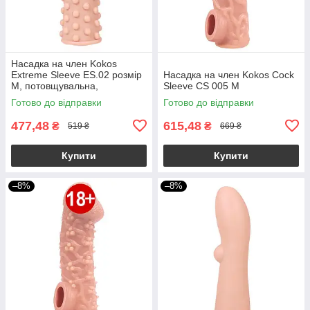
Насадка на член Kokos
Extreme Sleeve ES.02 розмір
Насадка на член Kokos Cock
M, потовщувальна,
Sleeve CS 005 M
стимулюючий рельєф
Готово до відправки
Готово до відправки
477,48
615,48
₴
₴
519 ₴
669 ₴
Купити
Купити
–8%
–8%