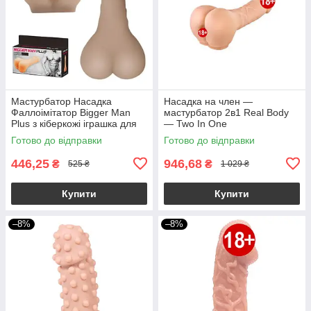
Мастурбатор Насадка
Насадка на член —
Фаллоімітатор Bigger Man
мастурбатор 2в1 Real Body
Plus з кіберкожі іграшка для
— Two In One
пар
Готово до відправки
Готово до відправки
446,25
946,68
₴
₴
525 ₴
1 029 ₴
Купити
Купити
–8%
–8%