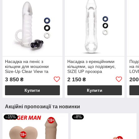
Насадка на пеніс з
Насадка з ерекційними
Подо
кільцем для мошонки
кільцями, що подовжує,
на п
Size-Up Clear View та
SIZE UP прозора
LOVE
віброкулею, прозора
кіль
3 850
2 150
200
₴
₴
см
Купити
Купити
Акційні пропозиції та новинки
–15%
–8%