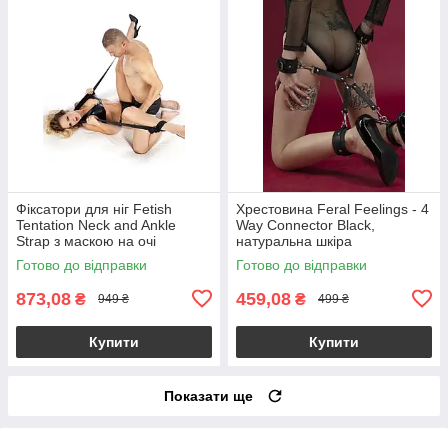
Фіксатори для ніг Fetish
Хрестовина Feral Feelings - 4
Tentation Neck and Ankle
Way Connector Black,
Strap з маскою на очі
натуральна шкіра
Готово до відправки
Готово до відправки
873,08
459,08
₴
₴
949 ₴
499 ₴
Купити
Купити
Показати ще