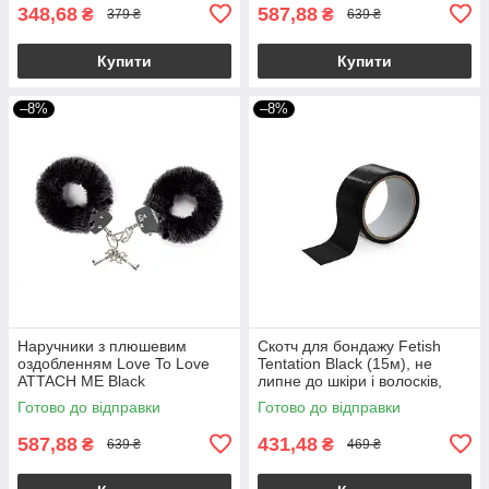
348,68
587,88
₴
₴
379 ₴
639 ₴
Купити
Купити
–8%
–8%
Наручники з плюшевим
Скотч для бондажу Fetish
оздобленням Love To Love
Tentation Black (15м), не
ATTACH ME Black
липне до шкіри і волосків,
тільки сам до себе
Готово до відправки
Готово до відправки
587,88
431,48
₴
₴
639 ₴
469 ₴