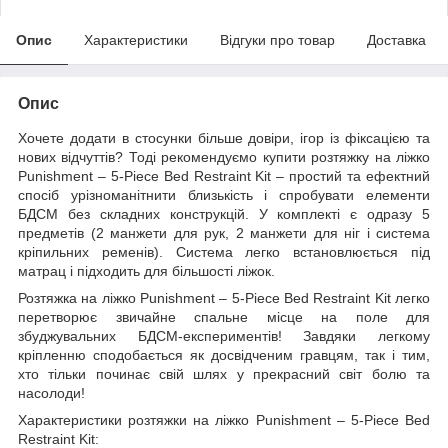
Опис
Характеристики
Відгуки про товар
Доставка
Опис
Хочете додати в стосунки більше довіри, ігор із фіксацією та
нових відчуттів? Тоді рекомендуємо купити розтяжку на ліжко
Punishment – 5-Piece Bed Restraint Kit – простий та ефектний
спосіб урізноманітнити близькість і спробувати елементи
БДСМ без складних конструкцій. У комплекті є одразу 5
предметів (2 манжети для рук, 2 манжети для ніг і система
кріпильних ременів). Система легко встановлюється під
матрац і підходить для більшості ліжок.
Розтяжка на ліжко Punishment – 5-Piece Bed Restraint Kit легко
перетворює звичайне спальне місце на поле для
збуджувальних БДСМ-експериментів! Завдяки легкому
кріпленню сподобається як досвідченим гравцям, так і тим,
хто тільки починає свій шлях у прекрасний світ болю та
насолоди!
Характеристики розтяжки на ліжко Punishment – 5-Piece Bed
Restraint Kit: