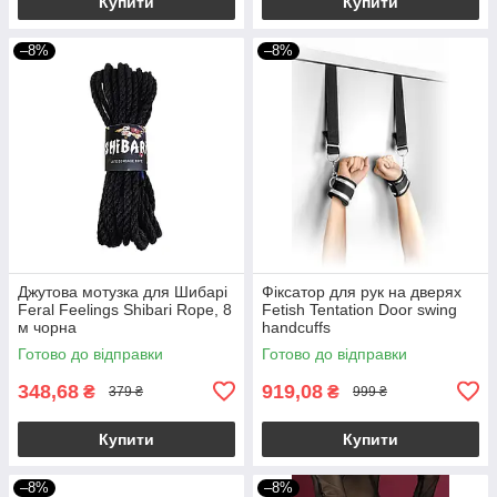
Купити
Купити
–8%
–8%
Джутова мотузка для Шибарі
Фіксатор для рук на дверях
Feral Feelings Shibari Rope, 8
Fetish Tentation Door swing
м чорна
handcuffs
Готово до відправки
Готово до відправки
348,68
919,08
₴
₴
379 ₴
999 ₴
Купити
Купити
–8%
–8%