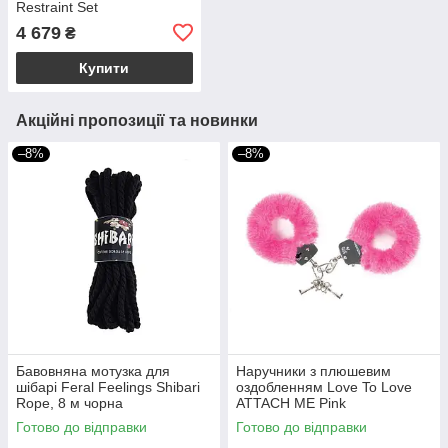
Restraint Set
4 679
₴
Купити
Акційні пропозиції та новинки
–8%
–8%
Бавовняна мотузка для
Наручники з плюшевим
шібарі Feral Feelings Shibari
оздобленням Love To Love
Rope, 8 м чорна
ATTACH ME Pink
Готово до відправки
Готово до відправки