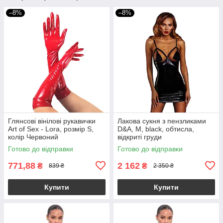
–8%
–8%
Глянсові вінілові рукавички
Лакова сукня з пензликами
Art of Sex - Lora, розмір S,
D&A, M, black, обтисла,
колір Червоний
відкриті груди
Готово до відправки
Готово до відправки
771,88
2 162
₴
₴
839 ₴
2 350 ₴
Купити
Купити