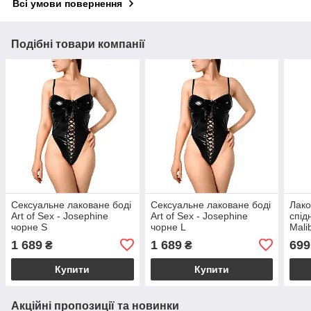
Всі умови повернення
Подібні товари компанії
Сексуальне лаковане боді
Сексуальне лаковане боді
Лако
Art of Sex - Josephine
Art of Sex - Josephine
спід
чорне S
чорне L
Mali
2XL
1 689
1 689
699
₴
₴
Купити
Купити
Акційні пропозиції та новинки