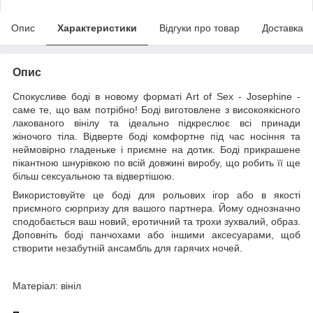
Опис
Характеристики
Відгуки про товар
Доставка
Опис
Спокусливе боді в новому форматі Art of Sex - Josephine -
саме те, що вам потрібно! Боді виготовлене з високоякісного
лакованого вінілу та ідеально підкреслює всі принади
жіночого тіла. Відверте боді комфортне під час носіння та
неймовірно гладеньке і приємне на дотик. Боді прикрашене
пікантною шнурівкою по всій довжині виробу, що робить її ще
більш сексуальною та відвертішою.
Використовуйте це боді для рольових ігор або в якості
приємного сюрпризу для вашого партнера. Йому однозначно
сподобається ваш новий, еротичний та трохи зухвалий, образ.
Доповніть боді панчохами або іншими аксесуарами, щоб
створити незабутній ансамбль для гарячих ночей.
Матеріал: вініл