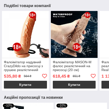
Подібні товари компанії
Фалоімітатор надувний
Фалоімітатор MASON-M
Фало
CrazyDildo на присосці з
фалос реалістичний на
реал
грушею реалістичний
присосці (20 см)
Real
накачується
обер
535,80
618,45
1 1
₴
₴
564 ₴
651 ₴
Купити
Купити
Акційні пропозиції та новинки
–10%
–10%