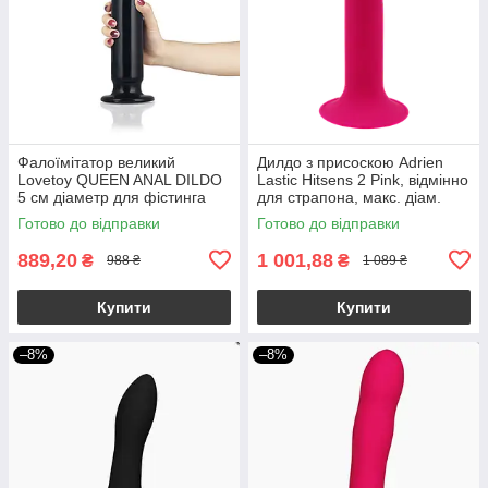
Фалоїмітатор великий
Дилдо з присоскою Adrien
Lovetoy QUEEN ANAL DILDO
Lastic Hitsens 2 Pink, відмінно
5 см діаметр для фістинга
для страпона, макс. діам.
4см, довж. 16,7см
Готово до відправки
Готово до відправки
889,20
1 001,88
₴
₴
988 ₴
1 089 ₴
Купити
Купити
–8%
–8%