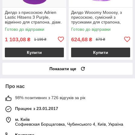
Дилдо з присоскою Adrien
Дилдо Wooomy Mooosy, з
Lastic Hitsens 3 Purple,
присоскою, сумісний з
відмінно для страпона, діам.
трусиками для страпона,
4,1см, довжина 18,2см
довжина 18 см, діаметр 4,5
Готово до відправки
Готово до відправки
см
1 103,08
624,68
₴
₴
1 199 ₴
679 ₴
Купити
Купити
Показати ще
Про нас
98% позитивних з 726 відгуків за рік
Працює з 23.01.2017
м. Київ
Софиевская Борщаговка, Чубинського 4, Київ, Україна
Контакти