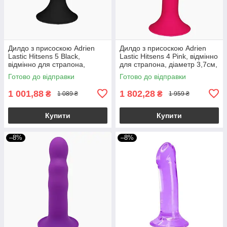
Дилдо з присоскою Adrien
Дилдо з присоскою Adrien
Lastic Hitsens 5 Black,
Lastic Hitsens 4 Pink, відмінно
відмінно для страпона,
для страпона, діаметр 3,7см,
діаметр 2,4 см, довжина
довжина 17,8см
Готово до відправки
Готово до відправки
13см
1 001,88
1 802,28
₴
₴
1 089 ₴
1 959 ₴
Купити
Купити
–8%
–8%