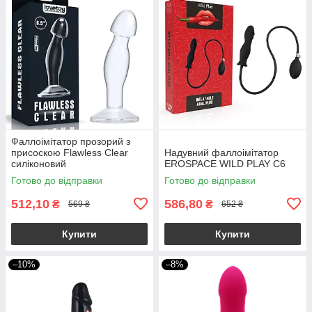
Фаллоімітатор прозорий з
присоскою Flawless Clear
Надувний фаллоімітатор
силіконовий
EROSPACE WILD PLAY C6
Готово до відправки
Готово до відправки
512,10
586,80
₴
₴
569 ₴
652 ₴
Купити
Купити
–10%
–8%