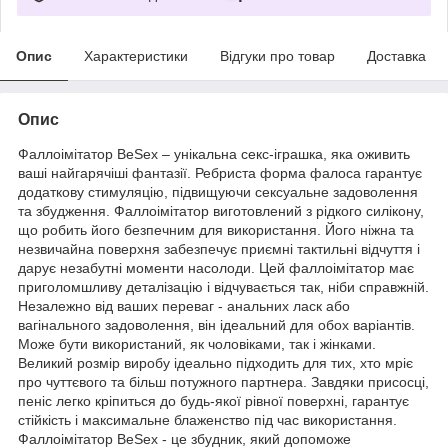
Опис
Характеристики
Відгуки про товар
Доставка
Опис
Фаллоімітатор BeSex – унікальна секс-іграшка, яка оживить
ваші найгарячіші фантазії. Ребриста форма фалоса гарантує
додаткову стимуляцію, підвищуючи сексуальне задоволення
та збудження. Фаллоімітатор виготовлений з рідкого силікону,
що робить його безпечним для використання. Його ніжна та
незвичайна поверхня забезпечує приємні тактильні відчуття і
дарує незабутні моменти насолоди. Цей фаллоімітатор має
приголомшливу деталізацію і відчувається так, ніби справжній.
Незалежно від ваших переваг - анальних ласк або
вагінального задоволення, він ідеальний для обох варіантів.
Може бути використаний, як чоловіками, так і жінками.
Великий розмір виробу ідеально підходить для тих, хто мріє
про чуттєвого та більш потужного партнера. Завдяки присосці,
пеніс легко кріпиться до будь-якої рівної поверхні, гарантує
стійкість і максимальне блаженство під час використання.
Фаллоімітатор BeSex - це збудник, який допоможе