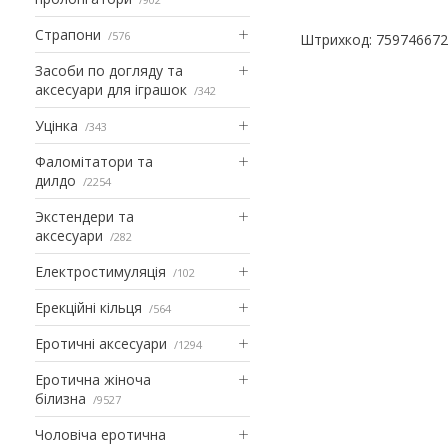
Страпони
576
Штрихкод: 75974667
Засоби по догляду та
аксесуари для іграшок
342
Уцінка
343
Фаломітатори та
дилдо
2254
Экстендери та
аксесуари
282
Електростимуляція
102
Ерекційні кільця
564
Еротичні аксесуари
1294
Еротична жіноча
білизна
9527
Чоловіча еротична