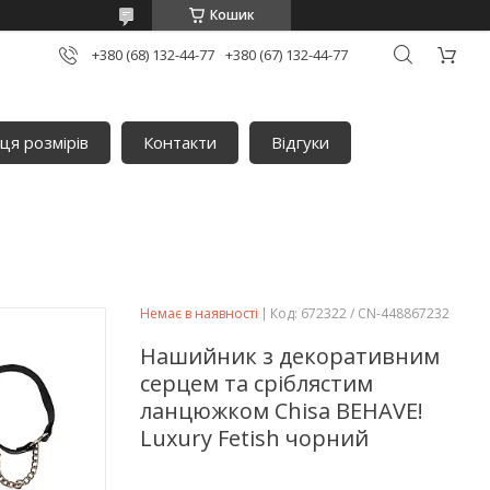
Кошик
+380 (68) 132-44-77
+380 (67) 132-44-77
ця розмірів
Контакти
Відгуки
Немає в наявності
Код:
672322 / CN-448867232
Нашийник з декоративним
серцем та сріблястим
ланцюжком Chisa BEHAVE!
Luxury Fetish чорний