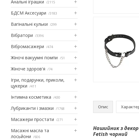
Анальні іграшки
2115
БДСМ Аксесуари
3183
Вагінальні кульки
299
Вібратори
3396
Вібромасажери
474
Жіночі вакуумні помпи
51
Жіноче здоров'я
74
Ігри, подарунки, приколи,
цукерки
411
Інтимна косметика
430
Опис
Характе
Лубриканти і змазки
1768
Масажери простати
271
Нашийник з декор
Масажні масла та
Fetish чорний
лосьйони
606