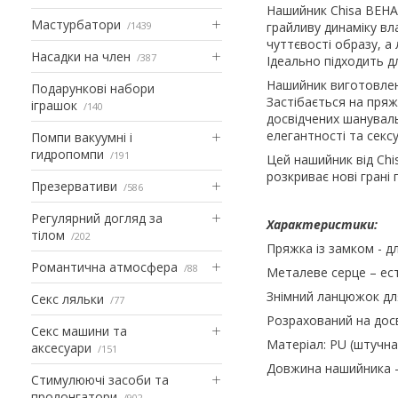
Нашийник Chisa BEHAV
Мастурбатори
1439
грайливу динаміку вл
чуттєвості образу, а
Насадки на член
387
Ідеально підходить д
Нашийник виготовлений
Подарункові набори
Застібається на пря
іграшок
140
досвідчених шануваль
елегантності та секс
Помпи вакуумні і
гидропомпи
191
Цей нашийник від Chi
розкриває нові грані
Презервативи
586
Регулярний догляд за
Характеристики:
тілом
202
Пряжка із замком - дл
Романтична атмосфера
88
Металеве серце – ес
Знімний ланцюжок для
Секс ляльки
77
Розрахований на дос
Секс машини та
Матеріал: PU (штучна 
аксесуари
151
Довжина нашийника -
Стимулюючі засоби та
пролонгатори
902