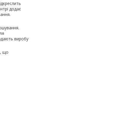
підкреслить
нтрі додає
ання.
ношування.
ля
надають виробу
т, що