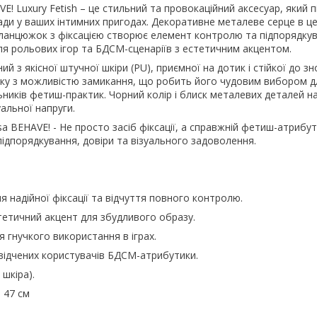
E! Luxury Fetish – це стильний та провокаційний аксесуар, який 
ади у ваших інтимних пригодах. Декоративне металеве серце в це
 ланцюжок з фіксацією створює елемент контролю та підпорядкув
ля рольових ігор та БДСМ-сценаріїв з естетичним акцентом.
 з якісної штучної шкіри (PU), приємної на дотик і стійкої до з
жку з можливістю замикання, що робить його чудовим вибором д
ників фетиш-практик. Чорний колір і блиск металевих деталей 
уальної напруги.
sa BEHAVE! - Не просто засіб фіксації, а справжній фетиш-атрибу
 підпорядкування, довіри та візуального задоволення.
я надійної фіксації та відчуття повного контролю.
тетичний акцент для збудливого образу.
 гнучкого використання в іграх.
відчених користувачів БДСМ-атрибутики.
шкіра).
 47 см