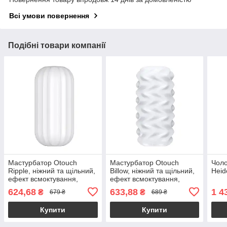
Всі умови повернення
Подібні товари компанії
Мастурбатор Otouch
Мастурбатор Otouch
Чоло
Ripple, ніжний та щільний,
Billow, ніжний та щільний,
Heid
ефект всмоктування,
ефект всмоктування,
підходить для Otouch
підходить для Otouch
624,68
633,88
1 4
₴
₴
679 ₴
689 ₴
DECOR 2
DECOR 2
Купити
Купити