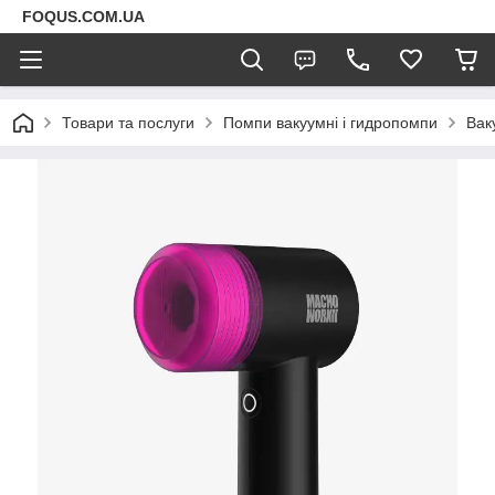
FOQUS.COM.UA
Товари та послуги
Помпи вакуумні і гидропомпи
Вак