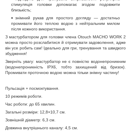
стимуляція головки допомагає згодом подовжити
близькість;
знімний рукав для простого догляду — достатньо
промивати його теплою водою з нейтральним милом
після кожного використання.
З мастурбатором для головки члена Otouch MACHO WORK 2
можна просто розслабитися й отримувати задоволення, адже
він усе робить сам! Ідеально для гри, тренування та швидкого
збудження!
Зверніть увагу: мастурбатор не є повністю водонепроникним
(водонепроникність IPX6, тобто захищений від бризок).
Промивати проточною водою можна тільки знімну частину!
Пульсація + посмоктування.
10 режимів роботи.
Час роботи: до 65 хвилин.
Загальні розміри: 12,8×10,7 см.
Зовнішній діаметр: 6,3 см.
Довжина внутрішнього каналу: 4,5 см.