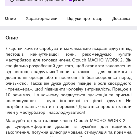
Опис
Характеристики
Відгуки про товар
Доставка
Опис
Якщо ви хочете спробувати максимально яскраві відчуття від
пестощів найчутливішої зони, рекомендуємо купити
мастурбатор для головки члена Otouch MACHO WORK 2. Він
спеціально розроблений для того, щоб отримати задоволення
від пестощів надчутливої ​​зони, а також — для допомоги в
досягненні ерекції або в посиленні її безпосередньо перед
близькістю. Також він дуже добре підійде в ролі своєрідного
«тренажера», щоб підвищити чоловічу витривалість. Працює в
10 режимах, і в кожному поєднується пульсація та приємні
посмоктування — дуже інтенсивні та цікаві відчуття! Не
потрібно навіть чекати на ерекцію! Достатньо просто вкласти
член у мастурбатор і насолоджуватися!
Мастурбатор для головки члена Otouch MACHO WORK 2 —
це суперкомфортний дизайн із руків’ям для надійного
захоплення, потужна цілеспрямована стимуляція та приємна