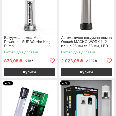
Вакуумна помпа Men
Автоматична вакуумна помпа
Powerup - SUP Warrior King
Otouch MACHO WORK 1, 2
Pump
кільця 26 мм та 36 мм, LED-
індикатор, до 20 см
Готово до відправки
Готово до відправки
873,08
2 023,08
₴
₴
949 ₴
2 199 ₴
Купити
Купити
–5%
–5%