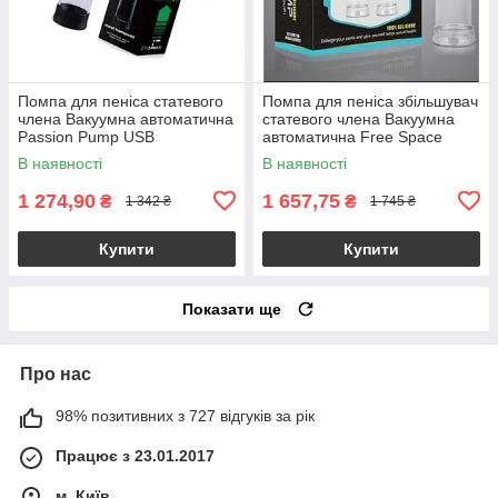
Помпа для пеніса статевого
Помпа для пеніса збільшувач
члена Вакуумна автоматична
статевого члена Вакуумна
Passion Pump USB
автоматична Free Space
В наявності
В наявності
1 274,90
1 657,75
₴
₴
1 342 ₴
1 745 ₴
Купити
Купити
Показати ще
Про нас
98% позитивних з 727 відгуків за рік
Працює з 23.01.2017
м. Київ