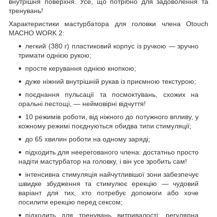
внутрішня поверхня. Усе, що потрібно для задоволення та
тренувань!
Характеристики мастурбатора для головки члена Otouch
MACHO WORK 2:
легкий (380 г) пластиковий корпус із ручкою — зручно
тримати однією рукою;
просте керування однією кнопкою;
дуже ніжний внутрішній рукав із приємною текстурою;
поєднання пульсації та посмоктувань, схожих на
оральні пестощі, — неймовірні відчуття!
10 режимів роботи, від ніжного до потужного впливу, у
кожному режимі поєднуються обидва типи стимуляції;
до 65 хвилин роботи на одному заряді;
підходить для неерегованого члена: достатньо просто
надіти мастурбатор на головку, і він усе зробить сам!
інтенсивна стимуляція найчутливішої зони забезпечує
швидке збудження та стимулює ерекцію — чудовий
варіант для тих, хто потребує допомоги або хоче
посилити ерекцію перед сексом;
підходить для тренувань витривалості: регулярна