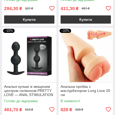
294,30
411,30
₴
₴
327 ₴
457 ₴
Купити
Купити
–10%
–10%
Анальні кульки зі зміщеним
Анальна пробка з
центром силіконові PRETTY
мастурбатором Long Love 20
LOVE — ANAL STIMULATION
см
2,5-3,0 см якір
Готово до відправки
В наявності
461,70
828
₴
₴
513 ₴
920 ₴