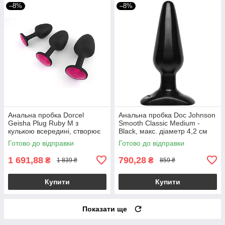
–8%
–8%
Анальна пробка Dorcel
Анальна пробка Doc Johnson
Geisha Plug Ruby M з
Smooth Classic Medium -
кулькою всередині, створює
Black, макс. діаметр 4,2 см
вібрації, макс. діаметр 3,2см
Готово до відправки
Готово до відправки
1 691,88
790,28
₴
₴
1 839 ₴
859 ₴
Купити
Купити
Показати ще