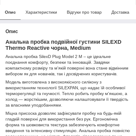
Опис
Характеристики
Відгуки про товар
Доставка
Опис
Анальна пробка подвійної густини SILEXD
Thermo Reactive чорна, Medium
Анальна пробка SilexD Plug Model 2 M – це ідеальне
поєднання комфорту, безпеки та інновацій. Завдяки
компактному розміру та м'якій поверхні вона стане відмінним
вибором як для новачків, так і досвідчених користувачів.
Модель виготовлена з високоякісного силікону з
використанням технології SILEXPAN, що надає їй особливої
терморегуляції та гнучкості. Тепло робить пробку м'якшою, а
холод — жорсткішим, дозволяючи налаштовувати її твердість
за власними уподобаннями.
Міцна присоска дозволяє зафіксувати пробку на будь-якій
гладкій поверхні для використання без рук. Ергономічна
форма та шовковиста текстура забезпечують комфортне
введення та інтенсивну стимуляцію. Анальна пробка повністю