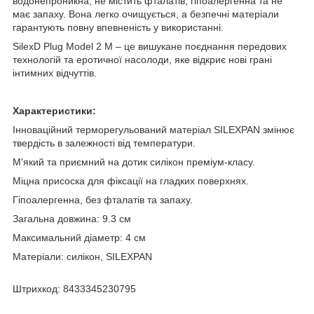
водонепроникна, не містить фталатів, гіпоалергенна та не
має запаху. Вона легко очищується, а безпечні матеріали
гарантують повну впевненість у використанні.
SilexD Plug Model 2 M – це вишукане поєднання передових
технологій та еротичної насолоди, яке відкриє нові грані
інтимних відчуттів.
Характеристики:
Інноваційний терморегульований матеріал SILEXPAN змінює
твердість в залежності від температури.
М'який та приємний на дотик силікон преміум-класу.
Міцна присоска для фіксації на гладких поверхнях.
Гіпоалергенна, без фталатів та запаху.
Загальна довжина: 9.3 см
Максимальний діаметр: 4 см
Матеріали: силікон, SILEXPAN
Штрихкод: 8433345230795