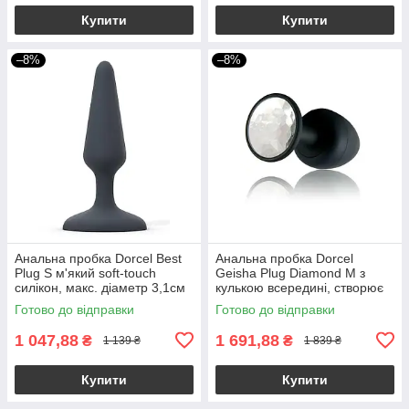
Купити
Купити
–8%
–8%
Анальна пробка Dorcel Best
Анальна пробка Dorcel
Plug S м'який soft-touch
Geisha Plug Diamond M з
силікон, макс. діаметр 3,1см
кулькою всередині, створює
вібрації, макс. діам. 3,2см
Готово до відправки
Готово до відправки
1 047,88
1 691,88
₴
₴
1 139 ₴
1 839 ₴
Купити
Купити