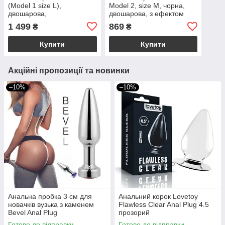
(Model 1 size L),
Model 2, size M, чорна,
двошарова,
двошарова, з ефектом
силікон+Silexpan, діаметр
пам’яті, діаметр 4 см
1 499
869
₴
₴
7,5 см
Купити
Купити
Акційні пропозиції та новинки
–10%
–10%
Анальна пробка 3 см для
Анальний корок Lovetoy
новачків вузька з каменем
Flawless Clear Anal Plug 4.5
Bevel Anal Plug
прозорий
Готово до відправки
Готово до відправки