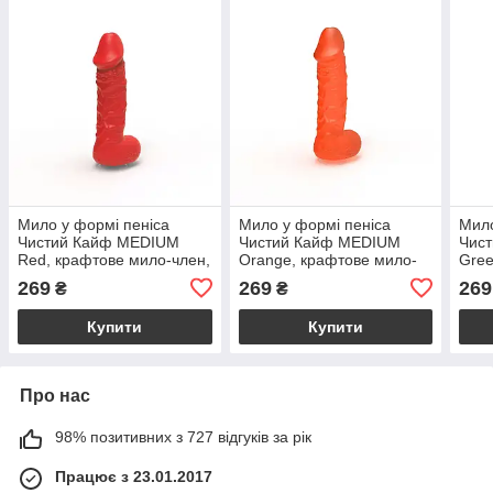
Мило у формі пеніса
Мило у формі пеніса
Мило
Чистий Кайф MEDIUM
Чистий Кайф MEDIUM
Чис
Red, крафтове мило-член,
Orange, крафтове мило-
Gree
натуральне
член, натуральне
член
269
269
269
₴
₴
Купити
Купити
Про нас
98% позитивних з 727 відгуків за рік
Працює з 23.01.2017