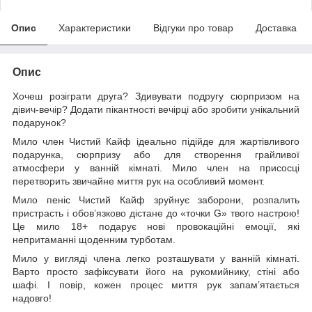
Опис
Характеристики
Відгуки про товар
Доставка
Опис
Хочеш розіграти друга? Здивувати подругу сюрпризом на
дівич-вечір? Додати пікантності вечірці або зробити унікальний
подарунок?
Мило член Чистий Кайф ідеально підійде для жартівливого
подарунка, сюрпризу або для створення грайливої
атмосфери у ванній кімнаті. Мило член на присосці
перетворить звичайне миття рук на особливий момент.
Мило пеніс Чистий Кайф зруйнує заборони, розпалить
пристрасть і обов’язково дістане до «точки G» твого настрою!
Це мило 18+ подарує нові провокаційні емоції, які
непритаманні щоденним турботам.
Мило у вигляді члена легко розташувати у ванній кімнаті.
Варто просто зафіксувати його на рукомийнику, стіні або
шафі. І повір, кожен процес миття рук запам’ятається
надовго!