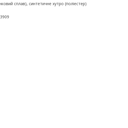
нковий сплав), синтетичне хутро (поліестер)
03909