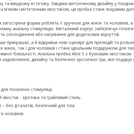
гру та вишукану естетику. Завдяки витонченому дизайну у поєднан
а м'яким синтетичним хвостиком, ця пробка стане яскравим до
 загострена форма роблять її зручною для жінок та чоловіків, 
ємну анальну стимуляцію. Металевий корпус забезпечує гігієнічні
сть охолодження або нагрівання для додаткових відчуттів.
ше прикрашає, а й відкриває нові сценарії для прелюдій та рольов
ля жінок, так і для чоловіків і стане ідеальним подарунком для тих
нтимної близькості. Анальна пробка Alive S з бузковим хвостиком -
 задоволення, дизайну та безпечної еротичної гри, яке подарує 
для посиленої стимуляції.
 хвостик - еротика та грайливий стиль.
 – без фталатів, безпечний для тіла.
а чоловіків.