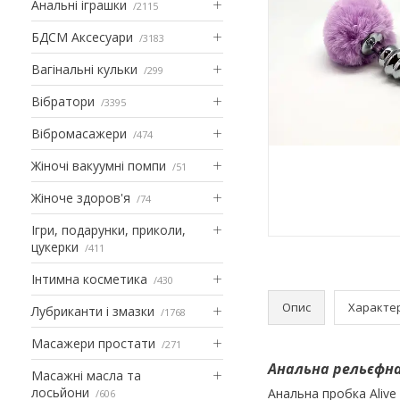
Анальні іграшки
2115
БДСМ Аксесуари
3183
Вагінальні кульки
299
Вібратори
3395
Вібромасажери
474
Жіночі вакуумні помпи
51
Жіноче здоров'я
74
Ігри, подарунки, приколи,
цукерки
411
Інтимна косметика
430
Опис
Характе
Лубриканти і змазки
1768
Масажери простати
271
Анальна рельєфна 
Масажні масла та
лосьйони
Анальна пробка Alive
606