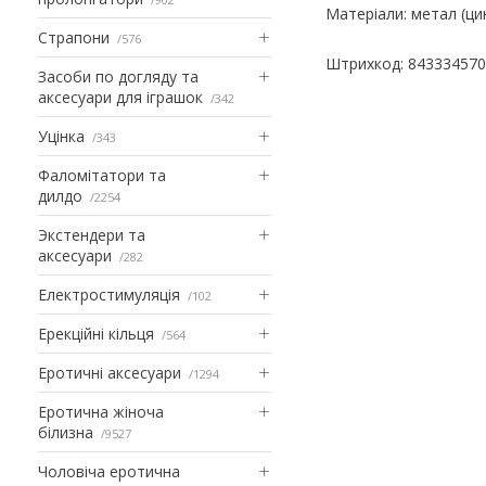
Матеріали: метал (ци
Страпони
576
Штрихкод: 84333457
Засоби по догляду та
аксесуари для іграшок
342
Уцінка
343
Фаломітатори та
дилдо
2254
Экстендери та
аксесуари
282
Електростимуляція
102
Ерекційні кільця
564
Еротичні аксесуари
1294
Еротична жіноча
білизна
9527
Чоловіча еротична