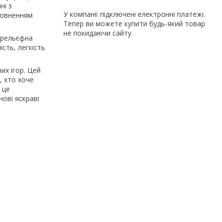
ні з
У компанії підключені електронні платежі.
повненням
Тепер ви можете купити будь-який товар
не покидаючи сайту.
а рельєфна
сть, легкість
их ігор. Цей
, хто хоче
 це
нові яскраві