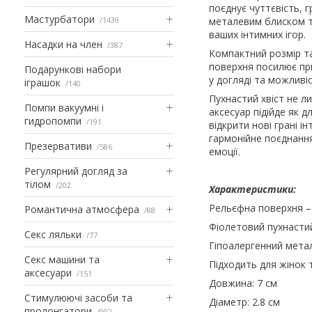
поєднує чуттєвість, 
Мастурбатори
1439
металевим блиском т
ваших інтимних ігор.
Насадки на член
387
Компактний розмір та
поверхня посилює при
Подарункові набори
у догляді та можливі
іграшок
140
Пухнастий хвіст не ли
Помпи вакуумні і
аксесуар підійде як д
гидропомпи
191
відкрити нові грані і
гармонійне поєднання
Презервативи
586
емоції.
Регулярний догляд за
тілом
202
Характеристики:
Рельєфна поверхня – 
Романтична атмосфера
88
Фіолетовий пухнастий
Секс ляльки
77
Гіпоалергенний метал
Секс машини та
Підходить для жінок т
аксесуари
151
Довжина: 7 см
Стимулюючі засоби та
Діаметр: 2.8 см
пролонгатори
902