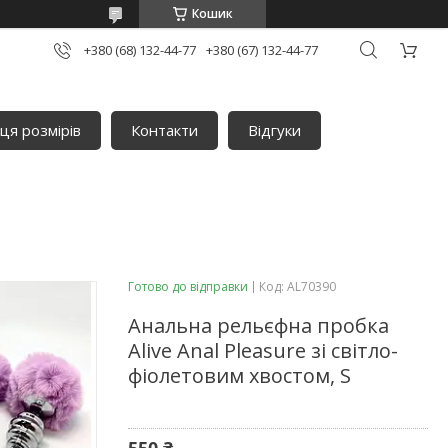
Кошик
+380 (68) 132-44-77
+380 (67) 132-44-77
ця розмірів
Контакти
Відгуки
Готово до відправки
Код:
AL70390
Анальна рельєфна пробка
Alive Anal Pleasure зі світло-
фіолетовим хвостом, S
550 ₴