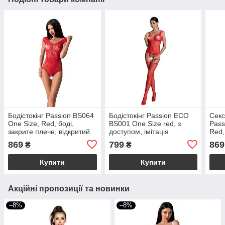
Бодістокінг Passion BS064
Бодістокінг Passion ECO
Секс
One Size, Red, боді,
BS001 One Size red, з
Pass
закрите плече, відкритий
доступом, імітація
Red,
доступ
підв’язок, флористичний
сітка
869
799
869
₴
₴
декор
Купити
Купити
Акційні пропозиції та новинки
–8%
–8%