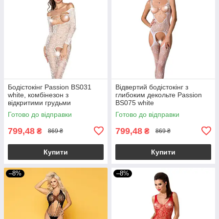
Бодістокінг Passion BS031
Відвертий бодістокінг з
white, комбінезон з
глибоким декольте Passion
відкритими грудьми
BS075 white
Готово до відправки
Готово до відправки
799,48
799,48
₴
₴
869 ₴
869 ₴
Купити
Купити
–8%
–8%