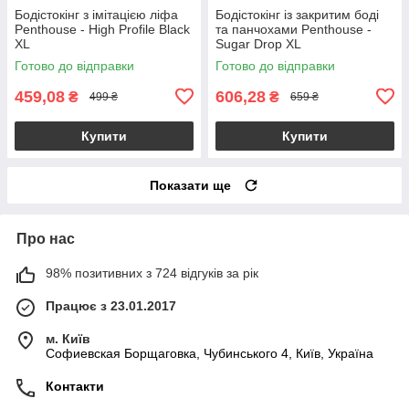
Бодістокінг з імітацією ліфа
Бодістокінг із закритим боді
Penthouse - High Profile Black
та панчохами Penthouse -
XL
Sugar Drop XL
Готово до відправки
Готово до відправки
459,08
606,28
₴
₴
499 ₴
659 ₴
Купити
Купити
Показати ще
Про нас
98% позитивних з 724 відгуків за рік
Працює з 23.01.2017
м. Київ
Софиевская Борщаговка, Чубинського 4, Київ, Україна
Контакти