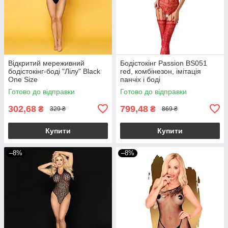
Відкритий мереживний
Бодістокінг Passion BS051
бодістокінг-боді "Лілу" Black
red, комбінезон, імітація
One Size
панчіх і боді
Готово до відправки
Готово до відправки
302,68
799,48
₴
₴
329 ₴
869 ₴
Купити
Купити
–8%
–8%