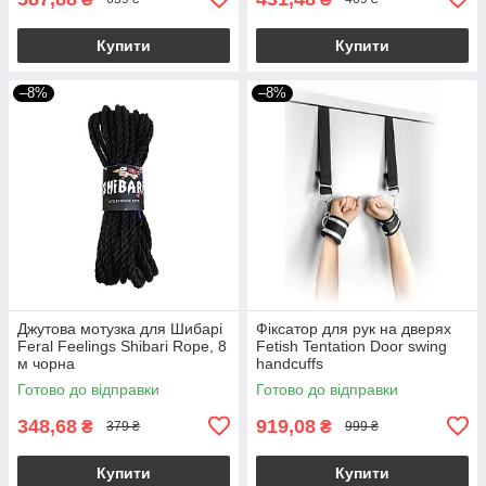
Купити
Купити
–8%
–8%
Джутова мотузка для Шибарі
Фіксатор для рук на дверях
Feral Feelings Shibari Rope, 8
Fetish Tentation Door swing
м чорна
handcuffs
Готово до відправки
Готово до відправки
348,68
919,08
₴
₴
379 ₴
999 ₴
Купити
Купити