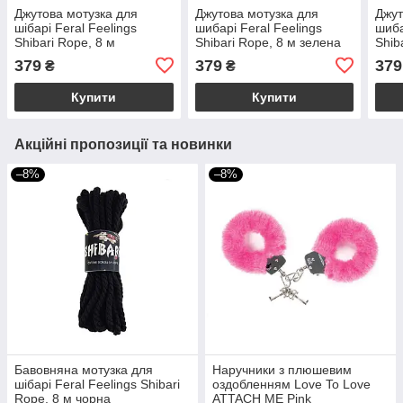
Джутова мотузка для
Джутова мотузка для
Джут
шібарі Feral Feelings
шибарі Feral Feelings
шиба
Shibari Rope, 8 м
Shibari Rope, 8 м зелена
Shib
фіолетова
кори
379
379
379
₴
₴
Купити
Купити
Акційні пропозиції та новинки
–8%
–8%
Бавовняна мотузка для
Наручники з плюшевим
шібарі Feral Feelings Shibari
оздобленням Love To Love
Rope, 8 м чорна
ATTACH ME Pink