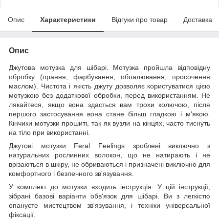
Опис
Характеристики
Відгуки про товар
Доставка
Опис
Джутова мотузка для шібарі. Мотузка пройшла відповідну
обробку (прання, фарбування, обпалювання, просочення
маслом). Чистота і якість джуту дозволяє користуватися цією
мотузкою без додаткової обробки, перед використанням. Не
лякайтеся, якщо вона здасться вам трохи колючою, після
першого застосування вона стане більш гладкою і м'якою.
Кінчики мотузки прошиті, так як вузли на кінцях, часто тиснуть
на тіло при використанні.
Джутові мотузки Feral Feelings зроблені виключно з
натуральних рослинних волокон, що не натирають і не
врізаються в шкіру, не обриваються і призначені виключно для
комфортного і безпечного зв'язування.
У комплект до мотузки входить інструкція. У цій інструкції,
зібрані базові варіанти обв'язок для шібарі. Ви з легкістю
опануєте мистецтвом зв'язування, і техніки універсальної
фіксації.