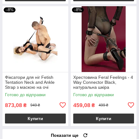
–8%
–8%
Фіксатори для ніг Fetish
Хрестовина Feral Feelings - 4
Tentation Neck and Ankle
Way Connector Black,
Strap з маскою на очі
натуральна шкіра
Готово до відправки
Готово до відправки
873,08
459,08
₴
₴
949 ₴
499 ₴
Купити
Купити
Показати ще