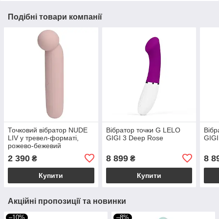
Подібні товари компанії
Точковий вібратор NUDE
Вібратор точки G LELO
Вібр
LIV у тревел-форматі,
GIGI 3 Deep Rose
GIGI
рожево-бежевий
2 390
8 899
8 8
₴
₴
Купити
Купити
Акційні пропозиції та новинки
–10%
–8%