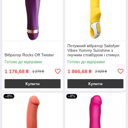
Потужний вібратор Satisfyer
Vibes Yummy Sunshine з
Вібратор Rocks Off Twister
гнучким стовбуром і стимул.
рельєфом, 12 режимів
Готово до відправки
Готово до відправки
1 176,68
1 866,68
₴
₴
1 279 ₴
2 029 ₴
Купити
Купити
–8%
–8%