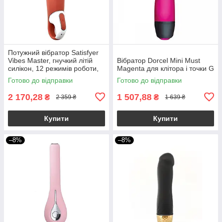
Потужний вібратор Satisfyer
Vibes Master, гнучкий літій
Вібратор Dorcel Mini Must
силікон, 12 режимів роботи,
Magenta для клітора і точки G
діаметр 46 мм
Готово до відправки
Готово до відправки
2 170,28
1 507,88
₴
₴
2 359 ₴
1 639 ₴
Купити
Купити
–8%
–8%