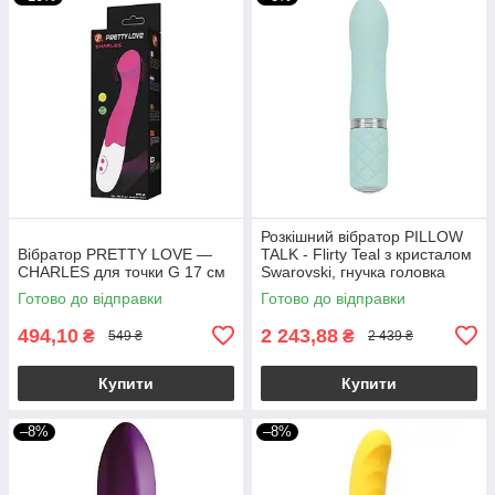
Розкішний вібратор PILLOW
Вібратор PRETTY LOVE —
TALK - Flirty Teal з кристалом
CHARLES для точки G 17 см
Swarovski, гнучка головка
Готово до відправки
Готово до відправки
494,10
2 243,88
₴
₴
549 ₴
2 439 ₴
Купити
Купити
–8%
–8%