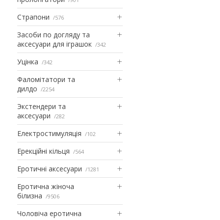
Страпони
576
Засоби по догляду та
аксесуари для іграшок
342
Уцінка
342
Фаломітатори та
дилдо
2254
Экстендери та
аксесуари
282
Електростимуляція
102
Ерекційні кільця
564
Еротичні аксесуари
1281
Еротична жіноча
білизна
9506
Чоловіча еротична