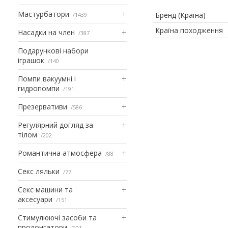
Мастурбатори
Бренд (Країна)
1439
Країна походження
Насадки на член
387
Подарункові набори
іграшок
140
Помпи вакуумні і
гидропомпи
191
Презервативи
586
Регулярний догляд за
тілом
202
Романтична атмосфера
88
Секс ляльки
77
Секс машини та
аксесуари
151
Стимулюючі засоби та
пролонгатори
901