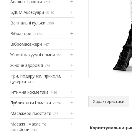
Анальні іграшки
2115
БДСМ Аксесуари
3180
Вагінальні кульки
299
Вібратори
3395
Вібромасажери
474
Жіночі вакуумні помпи
51
Жіноче здоров'я
74
Ігри, подарунки, приколи,
цукерки
411
Інтимна косметика
430
Характеристики
Лубриканти і змазки
1768
Масажери простати
271
Масажні масла та
Користувальницьк
лосьйони
606