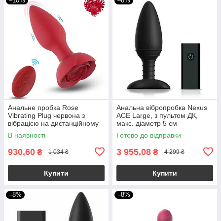
–10%
–8%
Анальне пробка Rose
Анальна вібропробка Nexus
Vibrating Plug червона з
ACE Large, з пультом ДК,
вібрацією на дистанційному
макс. діаметр 5 см
пульті 4,2 см анальний
В наявності
Готово до відправки
вібратор (10 швидкостей)
930,60
3 955,08
₴
₴
1 034 ₴
4 299 ₴
Купити
Купити
–8%
–8%