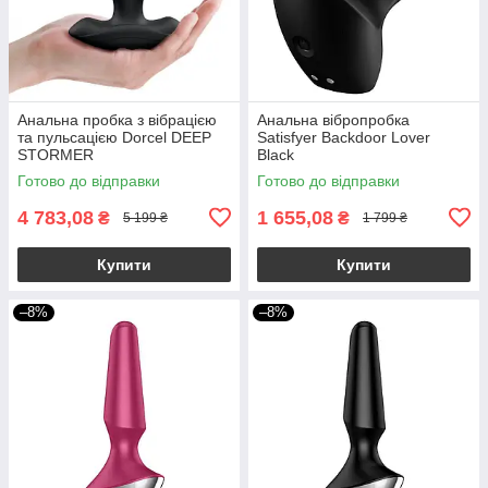
Анальна пробка з вібрацією
Анальна вібропробка
та пульсацією Dorcel DEEP
Satisfyer Backdoor Lover
STORMER
Black
Готово до відправки
Готово до відправки
4 783,08
1 655,08
₴
₴
5 199 ₴
1 799 ₴
Купити
Купити
–8%
–8%