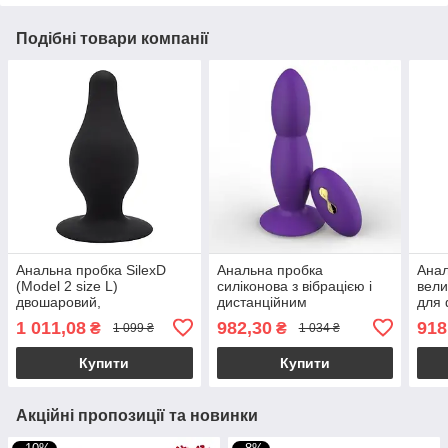
Подібні товари компанії
Анальна пробка SilexD
Анальна пробка
Анал
(Model 2 size L)
силіконова з вібрацією і
вели
двошаровий,
дистанційним
для 
силікон+Silexpan, діаметр
управлінням Roger Style 1
1 011,08
982,30
918
₴
₴
1 099 ₴
1 034 ₴
4,5 см
масажер простати
Купити
Купити
Акційні пропозиції та новинки