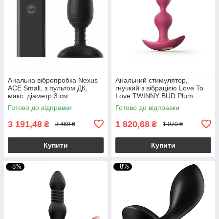
Анальна вібропробка Nexus
Анальний стимулятор,
ACE Small, з пультом ДК,
гнучкий з вібрацією Love To
макс. діаметр 3 см
Love TWINNY BUD Plum
Готово до відправки
Готово до відправки
3 191,48
1 820,68
₴
₴
3 469 ₴
1 979 ₴
Купити
Купити
–8%
–8%