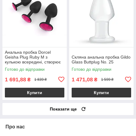
Анальна пробка Dorcel
Geisha Plug Ruby M з
Скляна анальна пробка Gildo
кулькою всередині, створює
Glass Buttplug No. 25
вібрації, макс. діаметр 3,2см
Готово до відправки
Готово до відправки
1 691,88
1 471,08
₴
₴
1 839 ₴
1 599 ₴
Купити
Купити
Показати ще
Про нас