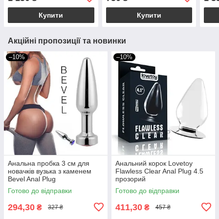
PLUG S
Купити
Купити
Акційні пропозиції та новинки
–10%
–10%
Анальна пробка 3 см для
Анальний корок Lovetoy
новачків вузька з каменем
Flawless Clear Anal Plug 4.5
Bevel Anal Plug
прозорий
Готово до відправки
Готово до відправки
294,30
411,30
₴
₴
327 ₴
457 ₴