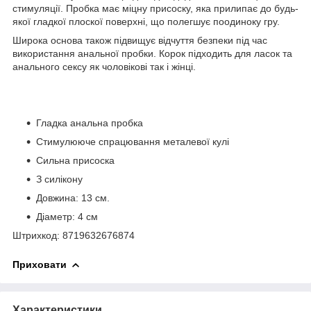
стимуляції. Пробка має міцну присоску, яка прилипає до будь-
якої гладкої плоскої поверхні, що полегшує поодиноку гру.
Широка основа також підвищує відчуття безпеки під час
використання анальної пробки. Корок підходить для ласок та
анального сексу як чоловікові так і жінці.
Гладка анальна пробка
Стимулююче спрацювання металевої кулі
Сильна присоска
З силікону
Довжина: 13 см.
Діаметр: 4 см
Штрихкод: 8719632676874
Приховати
Характеристики