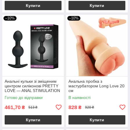
Купити
Купити
–10%
–10%
Анальні кульки зі зміщеним
Анальна пробка з
центром силіконові PRETTY
мастурбатором Long Love 20
LOVE — ANAL STIMULATION
см
2,5-3,0 см якір
Готово до відправки
В наявності
461,70
828
₴
₴
513 ₴
920 ₴
Купити
Купити