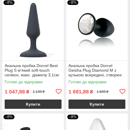
–8%
–8%
Анальна пробка Dorcel Best
Анальна пробка Dorcel
Plug S м'який soft-touch
Geisha Plug Diamond M з
силікон, макс. діаметр 3,1см
кулькою всередині, створює
вібрації, макс. діам. 3,2см
Готово до відправки
Готово до відправки
1 047,88
1 691,88
₴
₴
1 139 ₴
1 839 ₴
Купити
Купити
–8%
–8%