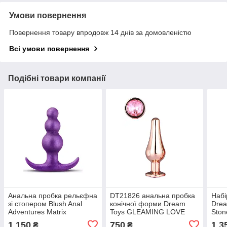
Умови повернення
Повернення товару впродовж 14 днів за домовленістю
Всі умови повернення
Подібні товари компанії
Анальна пробка рельєфна
DT21826 анальна пробка
Набі
зі стопером Blush Anal
конічної форми Dream
Drea
Adventures Matrix
Toys GLEAMING LOVE
Ston
фіолетова
ROSE GOLD PLEASURE
1 150
750
1 3
₴
₴