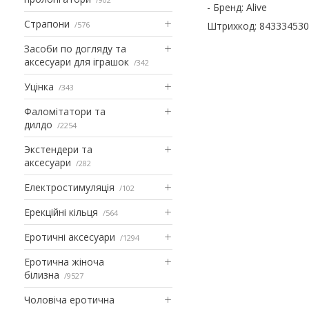
- Бренд: Alive
Страпони
576
Штрихкод: 84333453
Засоби по догляду та
аксесуари для іграшок
342
Уцінка
343
Фаломітатори та
дилдо
2254
Экстендери та
аксесуари
282
Електростимуляція
102
Ерекційні кільця
564
Еротичні аксесуари
1294
Еротична жіноча
білизна
9527
Чоловіча еротична