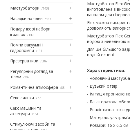
Мастурбатор Flex Gen
Мастурбатори
1439
виготовлена з висок
каналом для гіперреал
Насадки на член
387
Flex можна використо
дозволяють використо
Подарункові набори
іграшок
140
Мастурбатор Flex Gen
водою з невеликою кі
Помпи вакуумні і
Для ще більшого зад
гидропомпи
191
водній основі.
Презервативи
586
Характеристики:
Регулярний догляд за
тілом
202
- Чоловічий мастурб
- Вузький отвір
Романтична атмосфера
88
- Імітація проникненн
Секс ляльки
77
- Багаторазова обол
Секс машини та
- Реалістична тексту
аксесуари
151
- Матеріал: ультрам'
Стимулюючі засоби та
- Розміри: 16 x 6,5 см
пролонгатори
902