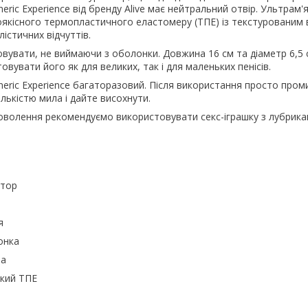
eric Experience від бренду Alive має нейтральний отвір. Ультрам
оякісного термопластичного еластомеру (ТПЕ) із текстурованим 
істичних відчуттів.
вувати, не виймаючи з оболонки. Довжина 16 см та діаметр 6,5 
вувати його як для великих, так і для маленьких пенісів.
eric Experience багаторазовий. Після використання просто про
лькістю мила і дайте висохнути.
оволення рекомендуємо використовувати секс-іграшку з лубрик
атор
я
онка
ра
який ТПЕ