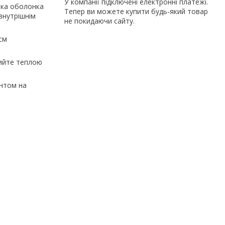
У компанії підключені електронні платежі.
'яка оболонка
Тепер ви можете купити будь-який товар
внутрішнім
не покидаючи сайту.
см
мийте теплою
антом на