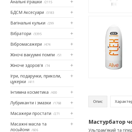
Анальні іграшки
2115
БДСМ Аксесуари
3183
Вагінальні кульки
299
Вібратори
3395
Вібромасажери
474
Жіночі вакуумні помпи
51
Жіноче здоров'я
74
Ігри, подарунки, приколи,
цукерки
411
Інтимна косметика
430
Опис
Характе
Лубриканти і змазки
1768
Масажери простати
271
Мастурбатор чол
Масажні масла та
лосьйони
Ультрам'який та гіпе
606