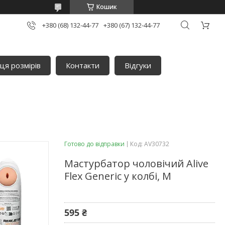
Кошик
+380 (68) 132-44-77
+380 (67) 132-44-77
ця розмірів
Контакти
Відгуки
Готово до відправки
Код:
AV30732
Мастурбатор чоловічий Alive
Flex Generic у колбі, M
595 ₴