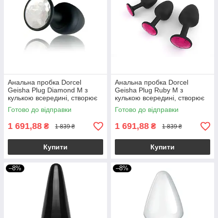
Анальна пробка Dorcel
Анальна пробка Dorcel
Geisha Plug Diamond M з
Geisha Plug Ruby M з
кулькою всередині, створює
кулькою всередині, створює
вібрації, макс. діам. 3,2см
вібрації, макс. діаметр 3,2см
Готово до відправки
Готово до відправки
1 691,88
1 691,88
₴
₴
1 839 ₴
1 839 ₴
Купити
Купити
–8%
–8%