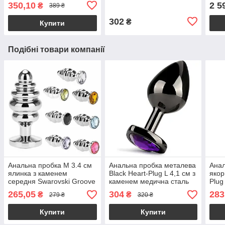
з ол
350,10
2 5
₴
389 ₴
302
₴
Купити
Подібні товари компанії
Анальна пробка М 3.4 см
Анальна пробка металева
Анал
ялинка з каменем
Black Heart-Plug L 4,1 см з
якор
середня Swarovski Groove
каменем медична сталь
Plug
M size + подарунковий
265,05
304
283
₴
₴
279 ₴
320 ₴
мішечок
Купити
Купити