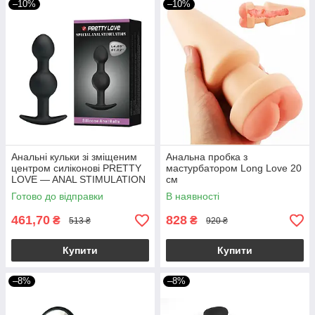
–10%
–10%
Анальні кульки зі зміщеним
Анальна пробка з
центром силіконові PRETTY
мастурбатором Long Love 20
LOVE — ANAL STIMULATION
см
2,5-3,0 см якір
Готово до відправки
В наявності
461,70
828
₴
₴
513 ₴
920 ₴
Купити
Купити
–8%
–8%