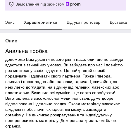
Замовлення під захистом
Опис
Характеристики
Відгуки про товар
Доставка
Опис
Анальна пробка
допоможе Вам досягти нового рівня насолоди, що не завжди
вдається в звичайних умовах. Ви забудете про час і повністю
розчинитеся у своїх відчуттях. Це найкращий спосіб
порадувати і здивувати свого партнера. Тяжка і тверда,
слизька і прохолодна або, навпаки, гаряча! І, звичайно, за
нею легко доглядати, на відміну від гелевих, латексних або
пластикових. Викиньте всі сумніви - це варто спробувати!
Виготовлена з високоякісної медичної сталі, дуже добре
відполірована і ідеально гладка. Склад матеріалу виключає
шкідливі і небезпечні складові, які можуть зашкодити
організму. Не викликає роздратування та індивідуальну
непереносимість матеріалу. Декорована кристалом білого
огранки.