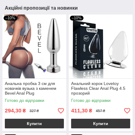
Акційні пропозиції та новинки
–10%
–10%
Анальна пробка 3 см для
Анальний корок Lovetoy
новачків вузька з каменем
Flawless Clear Anal Plug 4.5
Bevel Anal Plug
прозорий
Готово до відправки
Готово до відправки
294,30
411,30
₴
₴
327 ₴
457 ₴
Купити
Купити