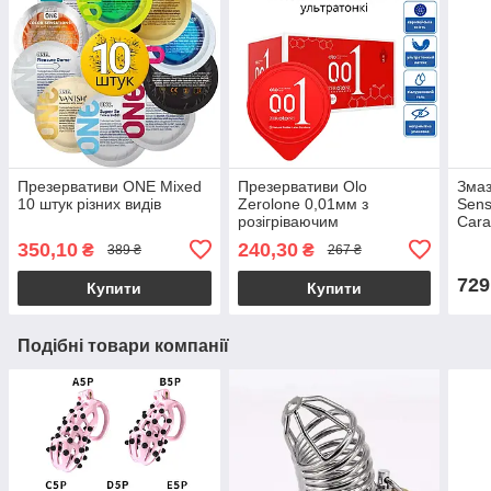
Презервативи ONE Mixed
Презервативи Olo
Змаз
10 штук різних видів
Zerolone 0,01мм з
Sens
розігріваючим
Cara
збуджуючим ефектом
цукр
350,10
240,30
₴
₴
389 ₴
267 ₴
ультратонкі 10 штук
орал
729
Купити
Купити
Подібні товари компанії