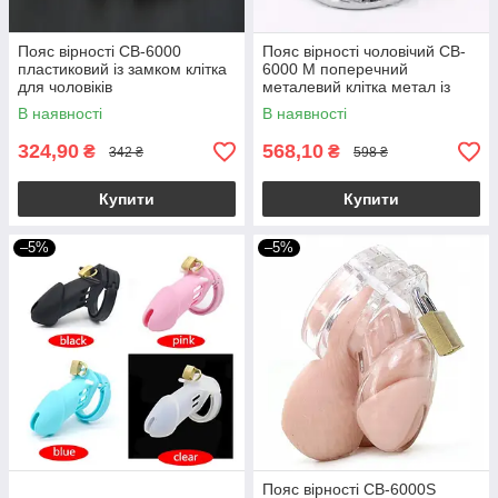
Пояс вірності CB-6000
Пояс вірності чоловічий CB-
пластиковий із замком клітка
6000 M поперечний
для чоловіків
металевий клітка метал із
замком для чоловіків
В наявності
В наявності
324,90
568,10
₴
₴
342 ₴
598 ₴
Купити
Купити
–5%
–5%
Пояс вірності CB-6000S