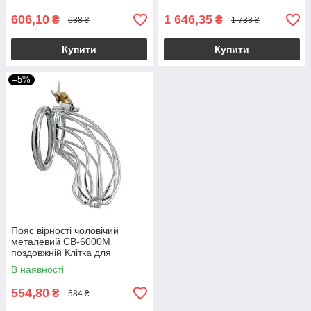
606,10
1 646,35
₴
₴
638 ₴
1 733 ₴
Купити
Купити
–5%
Пояс вірності чоловічий
металевий CB-6000M
поздовжній Клітка для
чоловіків із замком
В наявності
554,80
₴
584 ₴