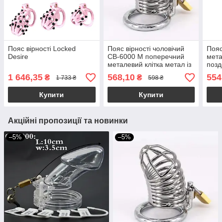
Пояс вірності Locked
Пояс вірності чоловічий
Пояс
Desire
CB-6000 M поперечний
мет
металевий клітка метал із
позд
замком для чоловіків
чоло
1 646,35
568,10
554
₴
₴
1 733 ₴
598 ₴
Купити
Купити
Акційні пропозиції та новинки
–5%
–5%