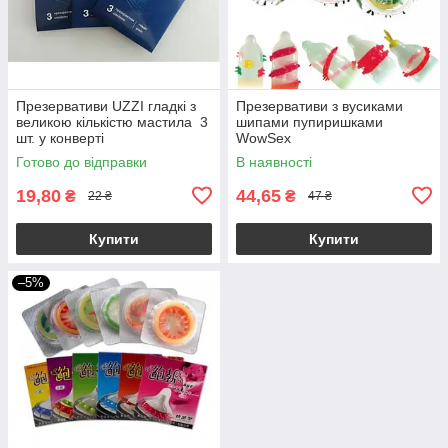
Презервативи UZZI гладкі з
Презервативи з вусиками
великою кількістю мастила 3
шипами пупиришками
шт. у конверті
WowSex
Готово до відправки
В наявності
19,80
44,65
₴
₴
22 ₴
47 ₴
Купити
Купити
–5%