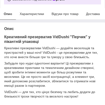
Опис
Характеристики
Відгуки про товар
Доставка
Опис
Креативний презерватив VidDushi "Перчик" у
пікантній упаковці
Креативні презервативи VidDushi — додайте веселощів та
пристрастей у ваші ночі! VidDushi - це презервативи для тих,
хто хоче внести більше гри та гумору у свою близькість.
Забудьте про нудні однотонні варіанти! Ці презервативи з
креативними принтами та тематичним дизайном створені,
щоб зробити інтимні моменти ще більш розкутими та
веселими. Це не просто засіб контрацепції, а елемент гри,
який допоможе розслабитися, зблизитися та отримати нові
емоції разом із партнером.
VidDushi — для тих, хто цінує безпеку та любить додати до
близькості трохи творчості та веселого настрою!