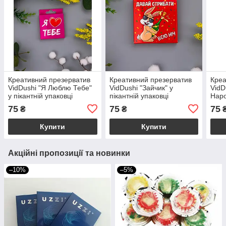
Креативний презерватив
Креативний презерватив
Креа
VidDushi "Я Люблю Тебе"
VidDushi "Зайчик" у
VidD
у пікантній упаковці
пікантній упаковці
Наро
упак
75
75
75
₴
₴
Купити
Купити
Акційні пропозиції та новинки
–10%
–5%