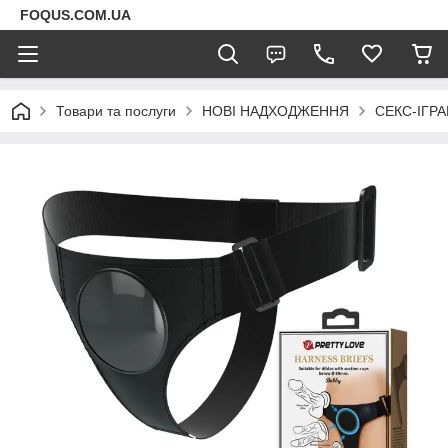
FOQUS.COM.UA
Товари та послуги
НОВІ НАДХОДЖЕННЯ
СЕКС-ІГР