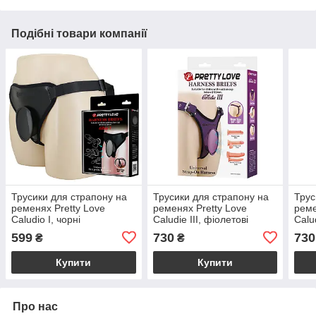
Подібні товари компанії
Трусики для страпону на
Трусики для страпону на
Трус
ременях Pretty Love
ременях Pretty Love
реме
Caludio I, чорні
Caludie III, фіолетові
Calud
599
730
730
₴
₴
Купити
Купити
Про нас