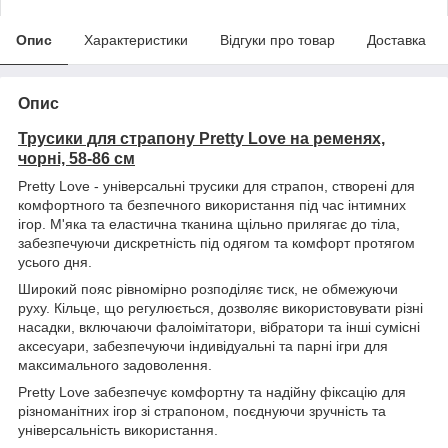
Опис
Характеристики
Відгуки про товар
Доставка
Опис
Трусики для страпону Pretty Love на ременях,
чорні, 58-86 см
Pretty Love - універсальні трусики для страпон, створені для
комфортного та безпечного використання під час інтимних
ігор. М'яка та еластична тканина щільно прилягає до тіла,
забезпечуючи дискретність під одягом та комфорт протягом
усього дня.
Широкий пояс рівномірно розподіляє тиск, не обмежуючи
руху. Кільце, що регулюється, дозволяє використовувати різні
насадки, включаючи фалоімітатори, вібратори та інші сумісні
аксесуари, забезпечуючи індивідуальні та парні ігри для
максимального задоволення.
Pretty Love забезпечує комфортну та надійну фіксацію для
різноманітних ігор зі страпоном, поєднуючи зручність та
універсальність використання.