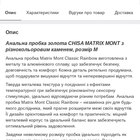
Опис
Характеристики
Відгуки про товар
Доставка
Опис
Анальна пробка золота CHISA MATRIX MONT з
різнокольоровим каменем, розмір M
Анальна пробка Matrix Mont Classic Rainbow виготовлена з
металу та алюмінієвого сплаву, що забезпечує безпеку,
довговічність та комфорт. Кожна деталь ретельно продумана,
щоб подарувати вишукані відчуття та неперевершені відчуття.
Тверда металева текстура у поєднанні з ефектами
температурної гри забезпечує різноманітну сенсорну
стимуляцію, ідеально відповідаючи різним потребам. Анальна
пробка Matrix Mont Classic Rainbow – незамінна річ для будь-
якого дослідника, який прагне розширити межі своїх відчуттів.
Її дизайн орієнтований на комфорт та практичність: міцний
металевий корпус та ідеальний баланс ваги забезпечують
оптимальний рівень задоволення.
Завдяки невеликому розміру пробка ідеально підходить як