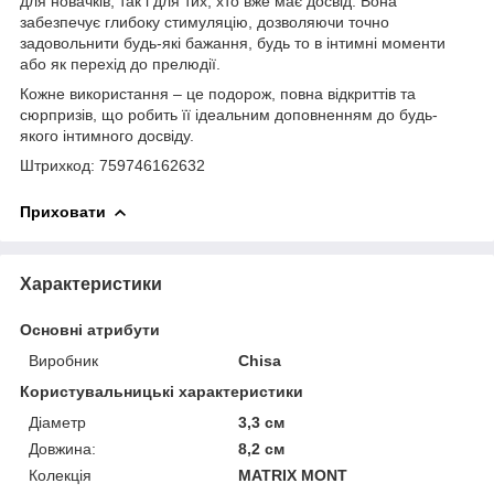
для новачків, так і для тих, хто вже має досвід. Вона
забезпечує глибоку стимуляцію, дозволяючи точно
задовольнити будь-які бажання, будь то в інтимні моменти
або як перехід до прелюдії.
Кожне використання – це подорож, повна відкриттів та
сюрпризів, що робить її ідеальним доповненням до будь-
якого інтимного досвіду.
Штрихкод: 759746162632
Приховати
Характеристики
Основні атрибути
Виробник
Chisa
Користувальницькі характеристики
Діаметр
3,3 см
Довжина:
8,2 см
Колекція
MATRIX MONT