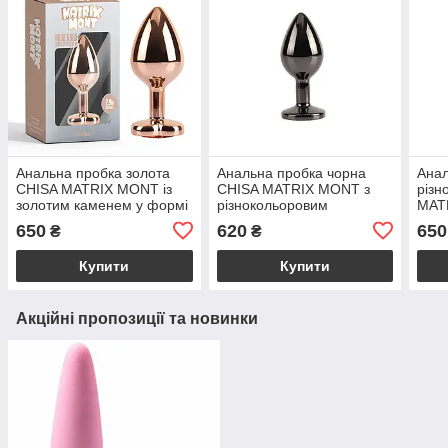
Анальна пробка золота
Анальна пробка чорна
Анал
CHISA MATRIX MONT із
CHISA MATRIX MONT з
різн
золотим каменем у формі
різнокольоровим
MAT
серця, розмір M
каменем, розмір M
різн
650
620
650
₴
₴
розм
Купити
Купити
Акційні пропозиції та новинки