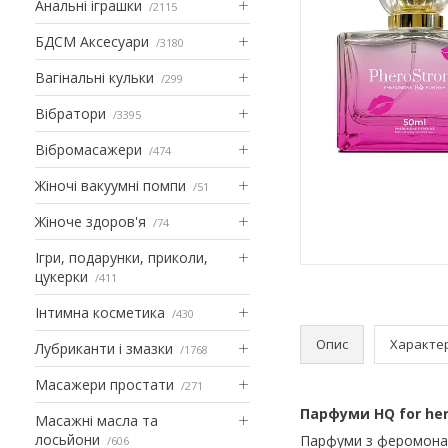
Анальні іграшки
2115
БДСМ Аксесуари
3180
Вагінальні кульки
299
Вібратори
3395
Вібромасажери
474
Жіночі вакуумні помпи
51
Жіноче здоров'я
74
Ігри, подарунки, приколи,
цукерки
411
Інтимна косметика
430
Опис
Характе
Лубриканти і змазки
1768
Масажери простати
271
Парфуми HQ for her
Масажні масла та
лосьйони
Парфуми з феромонами
606