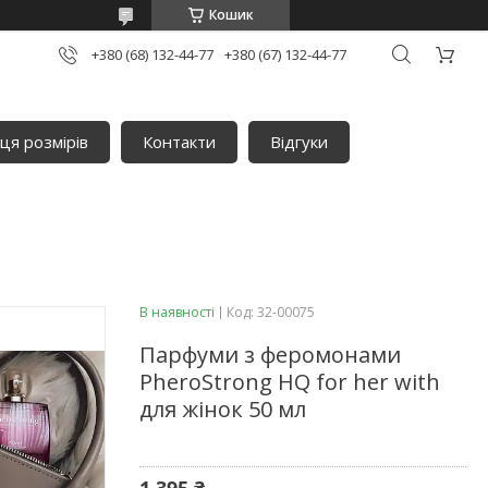
Кошик
+380 (68) 132-44-77
+380 (67) 132-44-77
ця розмірів
Контакти
Відгуки
В наявності
Код:
32-00075
Парфуми з феромонами
PheroStrong HQ for her with
для жінок 50 мл
1 395 ₴