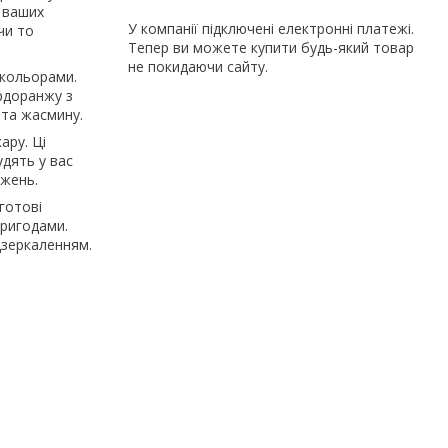
а ваших
У компанії підключені електронні платежі.
чи то
Тепер ви можете купити будь-який товар
не покидаючи сайту.
 кольорами.
ердоранжу з
и та жасмину.
ару. Ці
дять у вас
ражень.
готові
пригодами.
ддзеркаленням.