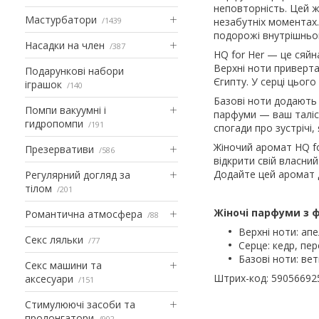
неповторність. Цей ж
Мастурбатори
1439
незабутніх моментах.
подорожі внутрішньо
Насадки на член
387
HQ for Her — це сяйн
Верхні ноти приверта
Подарункові набори
Єгипту. У серці цього
іграшок
140
Базові ноти додають 
Помпи вакуумні і
парфуми — ваш талісм
гидропомпи
191
спогади про зустрічі,
Жіночий аромат HQ fo
Презервативи
586
відкрити свій власний
Додайте цей аромат д
Регулярний догляд за
тілом
201
Жіночі парфуми з 
Романтична атмосфера
88
Верхні ноти: апе
Секс ляльки
77
Серце: кедр, пер
Базові ноти: вет
Секс машини та
Штрих-код: 59056692
аксесуари
151
Стимулюючі засоби та
пролонгатори
902