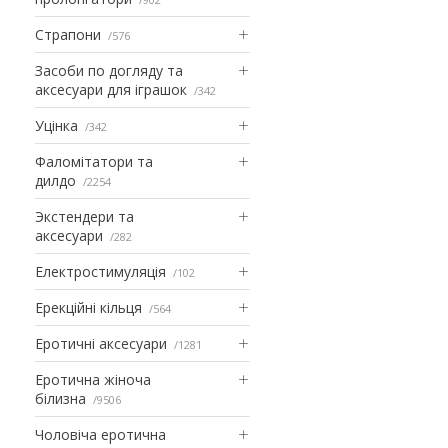
Страпони
576
Засоби по догляду та
аксесуари для іграшок
342
Уцінка
342
Фаломітатори та
дилдо
2254
Экстендери та
аксесуари
282
Електростимуляція
102
Ерекційні кільця
564
Еротичні аксесуари
1281
Еротична жіноча
білизна
9506
Чоловіча еротична