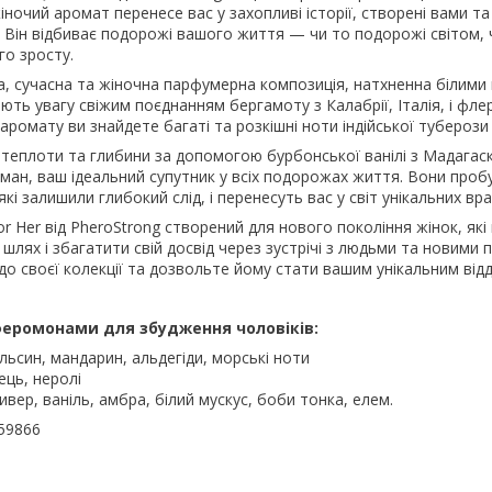
іночий аромат перенесе вас у захопливі історії, створені вами т
 Він відбиває подорожі вашого життя — чи то подорожі світом, 
го зросту.
а, сучасна та жіночна парфумерна композиція, натхненна білими
ють увагу свіжим поєднанням бергамоту з Калабрії, Італія, і фл
 аромату ви знайдете багаті та розкішні ноти індійської тубероз
теплоти та глибини за допомогою бурбонської ванілі з Мадагаск
ан, ваш ідеальний супутник у всіх подорожах життя. Вони пробу
 які залишили глибокий слід, і перенесуть вас у світ унікальних в
r Her від PheroStrong створений для нового покоління жінок, які 
 шлях і збагатити свій досвід через зустрічі з людьми та новими 
о своєї колекції та дозвольте йому стати вашим унікальним ві
феромонами для збудження чоловіків:
льсин, мандарин, альдегіди, морські ноти
ець, неролі
ивер, ваніль, амбра, білий мускус, боби тонка, елем.
59866