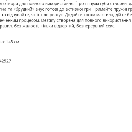
 отвори для повного використання. Її рот і пухкі губи створені 
гіна та «брудний» анус готові до активної гри. Тримайте пружні г
та відчувайте, як її тіло реагує. Додайте трохи мастила, дійте б
інченним процесом. Destiny створена для повного використання
авил, без жалості, тільки відвертий, безперервний секс.
а: 145 см
42527