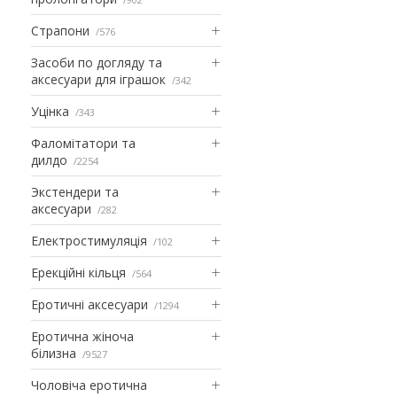
Страпони
576
Засоби по догляду та
аксесуари для іграшок
342
Уцінка
343
Фаломітатори та
дилдо
2254
Экстендери та
аксесуари
282
Електростимуляція
102
Ерекційні кільця
564
Еротичні аксесуари
1294
Еротична жіноча
білизна
9527
Чоловіча еротична