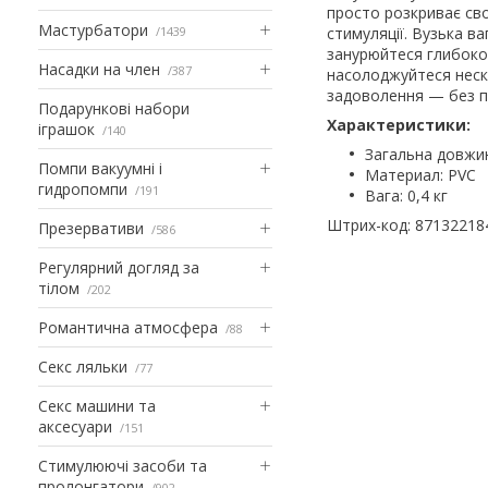
просто розкриває свої
Мастурбатори
1439
стимуляції. Вузька ва
занурюйтеся глибоко 
Насадки на член
387
насолоджуйтеся неск
задоволення — без пр
Подарункові набори
Характеристики:
іграшок
140
Загальна довжин
Помпи вакуумні і
Материал: PVC
гидропомпи
191
Вага: 0,4 кг
Штрих-код: 87132218
Презервативи
586
Регулярний догляд за
тілом
202
Романтична атмосфера
88
Секс ляльки
77
Секс машини та
аксесуари
151
Стимулюючі засоби та
пролонгатори
902