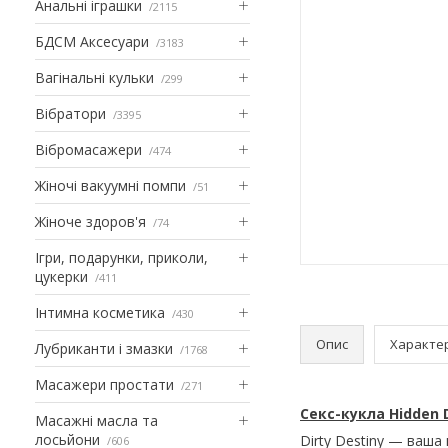
Анальні іграшки
2115
БДСМ Аксесуари
3183
Вагінальні кульки
299
Вібратори
3395
Вібромасажери
474
Жіночі вакуумні помпи
51
Жіноче здоров'я
74
Ігри, подарунки, приколи,
цукерки
411
Інтимна косметика
430
Опис
Характе
Лубриканти і змазки
1768
Масажери простати
271
Секс-кукла Hidden D
Масажні масла та
лосьйони
Dirty Destiny — ваша 
606