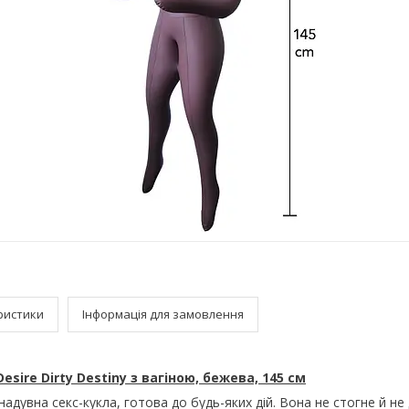
ристики
Інформація для замовлення
esire Dirty Destiny з вагіною, бежева, 145 см
надувна секс-кукла, готова до будь-яких дій. Вона не стогне й не