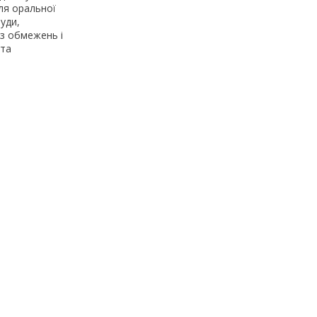
для оральної
руди,
ез обмежень і
 та