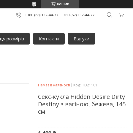
Кошик
+380 (68) 132-44-77
+380 (67) 132-44-77
ця розмірів
Контакти
Відгуки
Немає в наявності
Код:
HD21101
Секс-кукла Hidden Desire Dirty
Destiny з вагіною, бежева, 145
см
1 499 ₴