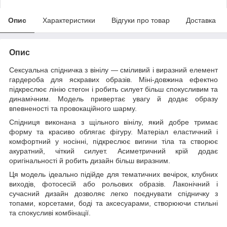
Опис
Характеристики
Відгуки про товар
Доставка
Опис
Сексуальна спідничка з вінілу — сміливий і виразний елемент
гардероба для яскравих образів. Міні-довжина ефектно
підкреслює лінію стегон і робить силует більш спокусливим та
динамічним. Модель привертає увагу й додає образу
впевненості та провокаційного шарму.
Спідниця виконана з щільного вінілу, який добре тримає
форму та красиво облягає фігуру. Матеріал еластичний і
комфортний у носінні, підкреслює вигини тіла та створює
акуратний, чіткий силует. Асиметричний крій додає
оригінальності й робить дизайн більш виразним.
Ця модель ідеально підійде для тематичних вечірок, клубних
виходів, фотосесій або рольових образів. Лаконічний і
сучасний дизайн дозволяє легко поєднувати спідничку з
топами, корсетами, боді та аксесуарами, створюючи стильні
та спокусливі комбінації.