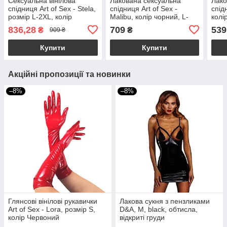
Сексуальна вінілова
Лакована сексуальна
Лако
спідниця Art of Sex - Stela,
спідниця Art of Sex -
спідн
розмір L-2XL, колір
Malibu, колір чорний, L-
колі
червоний
2XL
836,28
709
539
₴
₴
909 ₴
Купити
Купити
Акційні пропозиції та новинки
–8%
–8%
Глянсові вінілові рукавички
Лакова сукня з пензликами
Art of Sex - Lora, розмір S,
D&A, M, black, обтисла,
колір Червоний
відкриті груди