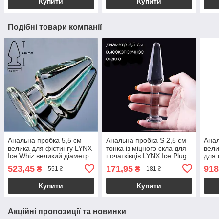
Купити
Купити
Подібні товари компанії
Анальна пробка 5,5 см
Анальна пробка S 2,5 см
Анал
велика для фістингу LYNX
тонка із міцного скла для
вели
Ice Whiz великий діаметр
початківців LYNX Ice Plug
для 
523,45
171,95
918
₴
₴
551 ₴
181 ₴
Купити
Купити
Акційні пропозиції та новинки