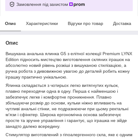
Замовлення під захистом
Опис
Характеристики
Відгуки про товар
Доставка
Опис
Вишукана анальна ялинка G5 з елітної колекції Premium LYNX
Edition підносить мистецтво виготовлення скляних іграшок на
абсолютно новий рівень розкіші з вишуканою стилізацією, а
ручна робота з дивовижною увагою до деталей робить кожну
іграшку практично унікальною.
Ялинка складається з чотирьох легко витягнутих кульок,
плавно переходячи одна в одну. Перша є найменшою і
забезпечує легке і комфортне проникнення. Плавно
збільшуючи розмір до основи, кульки ніжно впливають на
чутливі анальні стінки, не подразнюючи при цьому ректальні
м'язи і сфінктер. Широка ергономічна основа забезпечує
просте та зручне управління і гарантує, що іграшка не зійде
занадто далеко всередину.
Стимулятор виготовлений з гіпоалергенного скла, яке є одним