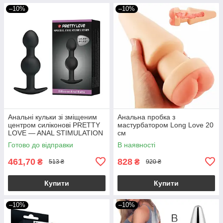
–10%
–10%
Анальні кульки зі зміщеним
Анальна пробка з
центром силіконові PRETTY
мастурбатором Long Love 20
LOVE — ANAL STIMULATION
см
2,5-3,0 см якір
Готово до відправки
В наявності
461,70
828
₴
₴
513 ₴
920 ₴
Купити
Купити
–10%
–10%