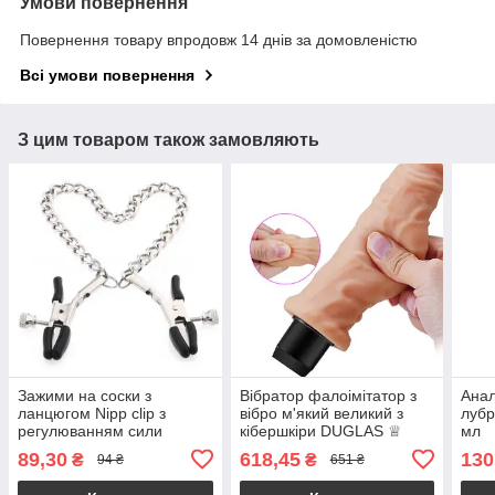
Умови повернення
Повернення товару впродовж 14 днів за домовленістю
Всі умови повернення
З цим товаром також замовляють
Зажими на соски з
Вібратор фалоімітатор з
Анал
ланцюгом Nipp clip з
вібро м'який великий з
лубр
регулюванням сили
кібершкіри DUGLAS ♕
мл
стиснення бдсм
89,30
618,45
130
₴
₴
94 ₴
651 ₴