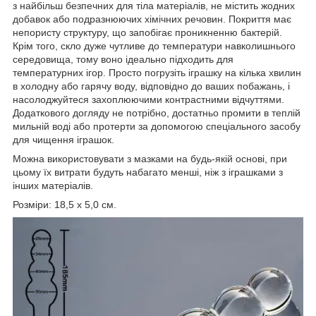
з найбільш безпечних для тіла матеріалів, не містить жодних
добавок або подразнюючих хімічних речовин. Покриття має
непористу структуру, що запобігає проникненню бактерій.
Крім того, скло дуже чутливе до температури навколишнього
середовища, тому воно ідеально підходить для
температурних ігор. Просто погрузіть іграшку на кілька хвилин
в холодну або гарячу воду, відповідно до ваших побажань, і
насолоджуйтеся захоплюючими контрастними відчуттями.
Додаткового догляду не потрібно, достатньо промити в теплій
мильній воді або протерти за допомогою спеціального засобу
для чищення іграшок.
Можна використовувати з мазками на будь-якій основі, при
цьому їх витрати будуть набагато менші, ніж з іграшками з
інших матеріалів.
Розміри: 18,5 х 5,0 см.