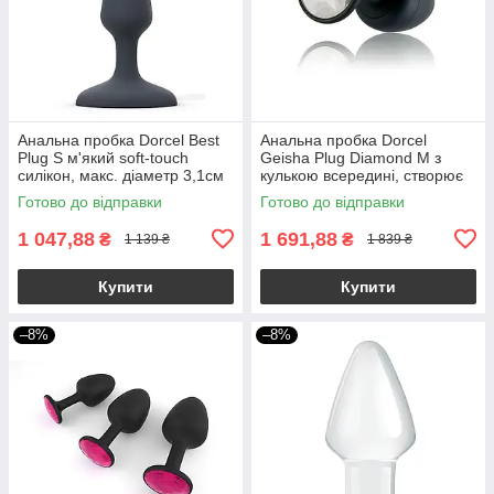
Анальна пробка Dorcel Best
Анальна пробка Dorcel
Plug S м'який soft-touch
Geisha Plug Diamond M з
силікон, макс. діаметр 3,1см
кулькою всередині, створює
вібрації, макс. діам. 3,2см
Готово до відправки
Готово до відправки
1 047,88
1 691,88
₴
₴
1 139 ₴
1 839 ₴
Купити
Купити
–8%
–8%