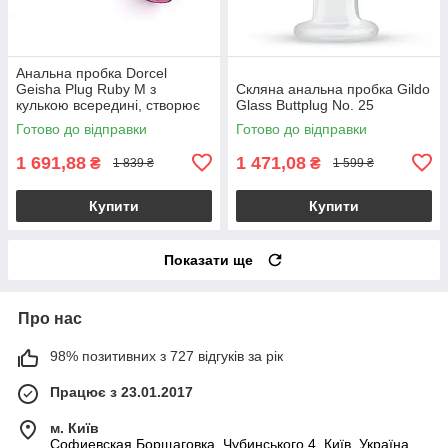
Анальна пробка Dorcel
Geisha Plug Ruby M з
Скляна анальна пробка Gildo
кулькою всередині, створює
Glass Buttplug No. 25
вібрації, макс. діаметр 3,2см
Готово до відправки
Готово до відправки
1 691,88
1 471,08
₴
₴
1 839 ₴
1 599 ₴
Купити
Купити
Показати ще
Про нас
98% позитивних з 727 відгуків за рік
Працює з 23.01.2017
м. Київ
Софиевская Борщаговка, Чубинського 4, Київ, Україна