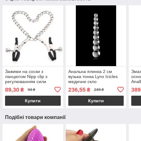
Зажими на соски з
Анальна ялинка 2 см
Змаз
ланцюгом Nipp clip з
вузька тонка Lynx Icicles
осно
регулюванням сили
медичне скло
Anal
стиснення бдсм
зне
89,30
236,55
389
₴
₴
94 ₴
249 ₴
Купити
Купити
Подібні товари компанії