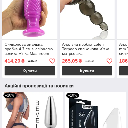
Силіконова анальна
Анальна пробка Leten
Анал
пробка 4.7 см зі спіраллю
Torpedo силіконова м'яка
mm T
велика м'яка Mashroom
матрьошка
силі
Plug
м'як
414,20
265,05
186
₴
₴
436 ₴
279 ₴
Купити
Купити
Акційні пропозиції та новинки
–10%
–10%