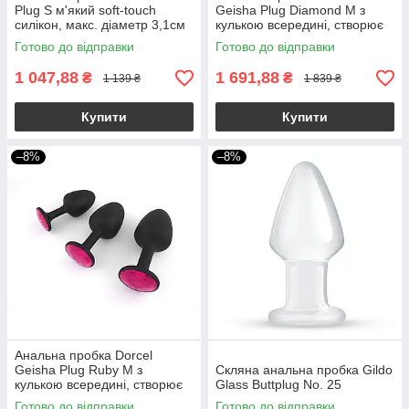
Plug S м'який soft-touch
Geisha Plug Diamond M з
силікон, макс. діаметр 3,1см
кулькою всередині, створює
вібрації, макс. діам. 3,2см
Готово до відправки
Готово до відправки
1 047,88
1 691,88
₴
₴
1 139 ₴
1 839 ₴
Купити
Купити
–8%
–8%
Анальна пробка Dorcel
Geisha Plug Ruby M з
Скляна анальна пробка Gildo
кулькою всередині, створює
Glass Buttplug No. 25
вібрації, макс. діаметр 3,2см
Готово до відправки
Готово до відправки