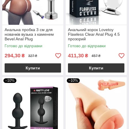
Анальна пробка 3 см для
Анальний корок Lovetoy
новачків вузька з каменем
Flawless Clear Anal Plug 4.5
Bevel Anal Plug
прозорий
Готово до відправки
Готово до відправки
294,30
411,30
₴
₴
327 ₴
457 ₴
Купити
Купити
–10%
–10%