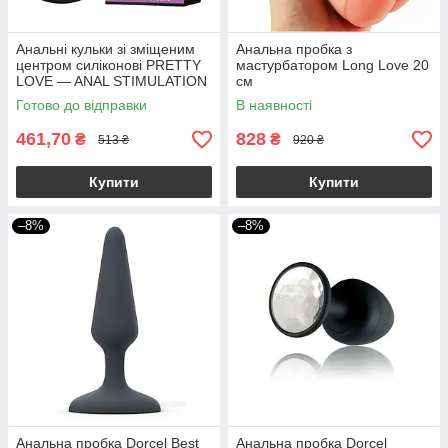
Анальні кульки зі зміщеним
Анальна пробка з
центром силіконові PRETTY
мастурбатором Long Love 20
LOVE — ANAL STIMULATION
см
2,5-3,0 см якір
Готово до відправки
В наявності
461,70
828
₴
₴
513 ₴
920 ₴
Купити
Купити
–8%
–8%
Анальна пробка Dorcel Best
Анальна пробка Dorcel