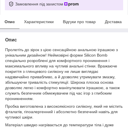
Замовлення під захистом
Опис
Характеристики
Відгуки про товар
Доставка
Опис
Пролетіть до зірок з цією сенсаційною анальною іграшкою з
унікальним дизайном! Неймовірні форми Silicon Bomb
спеціально розроблені для комфортного проникнення і
максимального впливу на чутливі анальні стінки. Вражаюче
покриття з глянцевого силікону не лише виглядає
надзвичайно привабливо, а й дозволяє утримувати змазку,
збільшуючи тривалість стимуляції. Широка плоска основа
дозволяє легко і комфортно маніпулювати іграшкою, а також
служить безпечним обмежувачем під час ігор з глибоким
проникненням.
Пробка виготовлена з високоякісного силікону, який не містить
фталатів, гіпоалергенний і абсолютно безпечний навіть для
чутливої шкіри.
Матеріал швидко нагрівається до температури тіла і дуже