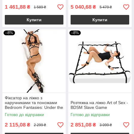
1 461,88
5 040,68
₴
₴
1 589 ₴
5 479 ₴
Купити
Купити
–8%
–8%
Фіксатор на ліжко з
наручниками та поножами
Розтяжка на ліжко Art of Sex -
Bedroom Fantasies: Under the
BDSM Slave Game
bed Restraint Bondage Set
Готово до відправки
Готово до відправки
2 115,08
2 851,08
₴
₴
2 299 ₴
3 099 ₴