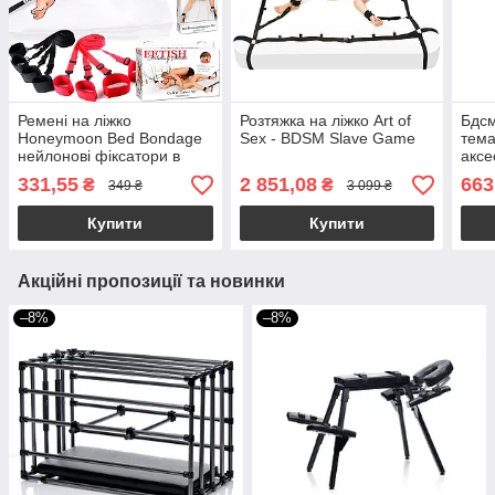
Ремені на ліжко
Розтяжка на ліжко Art of
Бдсм
Honeymoon Bed Bondage
Sex - BDSM Slave Game
тема
нейлонові фіксатори в
аксе
ліжко для рук і ніг
331,55
2 851,08
663
₴
₴
349 ₴
3 099 ₴
Купити
Купити
Акційні пропозиції та новинки
–8%
–8%