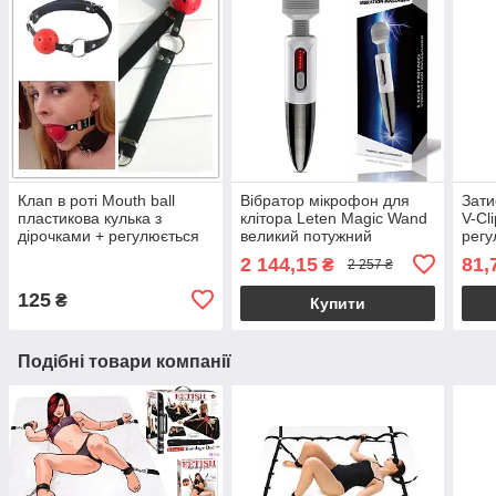
Клап в роті Mouth ball
Вібратор мікрофон для
Зати
пластикова кулька з
клітора Leten Magic Wand
V-Cl
дірочками + регулюється
великий потужний
рег
за розміром голови
вібромасажер на
зтис
2 144,15
81,
₴
2 257 ₴
акумуляторі
125
₴
Купити
Подібні товари компанії