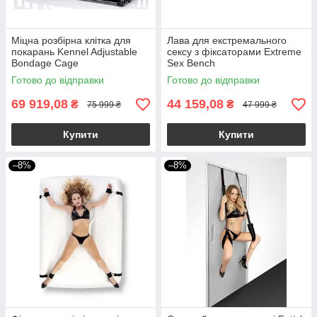
Міцна розбірна клітка для
Лава для екстремального
покарань Kennel Adjustable
сексу з фіксаторами Extreme
Bondage Cage
Sex Bench
Готово до відправки
Готово до відправки
69 919,08
44 159,08
₴
₴
75 999 ₴
47 999 ₴
Купити
Купити
–8%
–8%