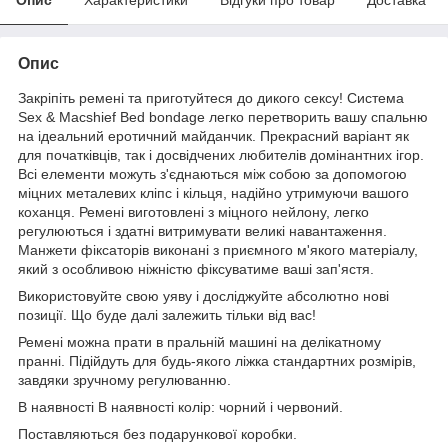
Опис
Закріпіть ремені та приготуйтеся до дикого сексу! Система
Sex & Macshief Bed bondage легко перетворить вашу спальню
на ідеальний еротичний майданчик. Прекрасний варіант як
для початківців, так і досвідчених любителів домінантних ігор.
Всі елементи можуть з'єднаються між собою за допомогою
міцних металевих кліпс і кільця, надійно утримуючи вашого
коханця. Ремені виготовлені з міцного нейлону, легко
регулюються і здатні витримувати великі навантаження.
Манжети фіксаторів виконані з приємного м'якого матеріалу,
який з особливою ніжністю фіксуватиме ваші зап'ястя.
Використовуйте свою уяву і досліджуйте абсолютно нові
позиції. Що буде далі залежить тільки від вас!
Ремені можна прати в пральній машині на делікатному
пранні. Підійдуть для будь-якого ліжка стандартних розмірів,
завдяки зручному регулюванню.
В наявності В наявності колір: чорний і червоний.
Поставляються без подарункової коробки.