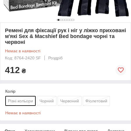
Ремені для фіксації рук і ніг у ліжко приховані
м'які Sex & Macshief Bed bondage чорні та
червоні
Немає в наявності
Код: 8764-2420 SF
Роздріб
412
₴
Колір
Різні кольори
Чорний
Червоний
Фіолетовий
Немає в наявності
Опис
Характеристики
Відгуки про товар
Доставка