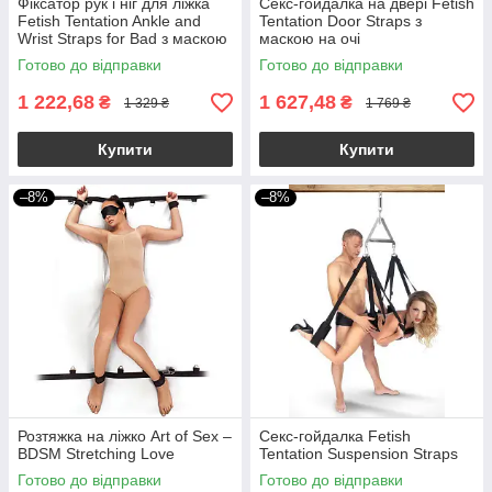
Фіксатор рук і ніг для ліжка
Секс-гойдалка на двері Fetish
Fetish Tentation Ankle and
Tentation Door Straps з
Wrist Straps for Bad з маскою
маскою на очі
на очі
Готово до відправки
Готово до відправки
1 222,68
1 627,48
₴
₴
1 329 ₴
1 769 ₴
Купити
Купити
–8%
–8%
Розтяжка на ліжко Art of Sex –
Секс-гойдалка Fetish
BDSM Stretching Love
Tentation Suspension Straps
Готово до відправки
Готово до відправки